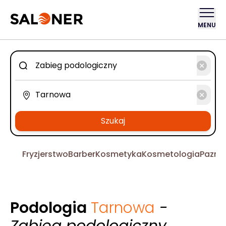
MENU
Szukaj
Fryzjerstwo
Barber
Kosmetyka
Kosmetologia
Pazno
Podologia
Tarnowa
-