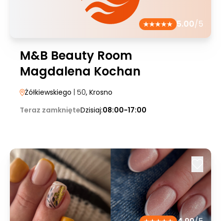
5.00
/5
M&B Beauty Room
Magdalena Kochan
Żółkiewskiego
| 50
, Krosno
Teraz zamknięte
Dzisiaj:
08:00-17:00