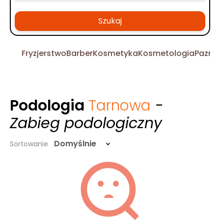
Szukaj
Fryzjerstwo
Barber
Kosmetyka
Kosmetologia
Pazno
Podologia
Tarnowa
-
Zabieg podologiczny
Domyślnie
Sortowanie