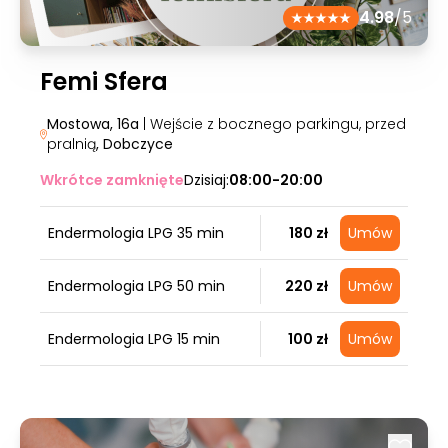
4.98
/5
Femi Sfera
Mostowa, 16a
| Wejście z bocznego parkingu, przed
pralnią
, Dobczyce
Wkrótce zamknięte
Dzisiaj:
08:00-20:00
Endermologia LPG 35 min
180 zł
Umów
Endermologia LPG 50 min
220 zł
Umów
Endermologia LPG 15 min
100 zł
Umów