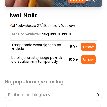
4.99
/5
Iwet Nails
ul Podwisłocze 27/19, piętro 1
, Rzeszów
Teraz zamknięte
Dzisiaj:
09:00-19:00
Tamponada wrastającego pa
50 zł
Umów
znokcia
Korekcja wrastającego paznok
100 zł
Umów
cia z założniem tamponady
Najpopularniejsze usługi
Pedicure podologiczny