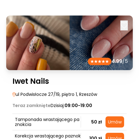
4.99
/5
Iwet Nails
ul Podwisłocze 27/19, piętro 1
, Rzeszów
Teraz zamknięte
Dzisiaj:
09:00-19:00
Tamponada wrastającego pa
50 zł
Umów
znokcia
Korekcja wrastającego paznok
100 zł
Umów