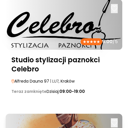
5.00
/5
Studio stylizacji paznokci
Celebro
Alfreda Dauna 97
| LU7
, Kraków
Teraz zamknięte
Dzisiaj:
09:00-19:00