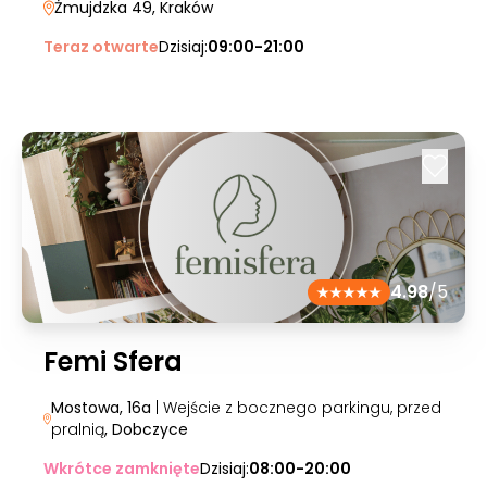
Żmujdzka 49
, Kraków
Teraz otwarte
Dzisiaj:
09:00-21:00
4.98
/5
Femi Sfera
Mostowa, 16a
| Wejście z bocznego parkingu, przed
pralnią
, Dobczyce
Wkrótce zamknięte
Dzisiaj:
08:00-20:00