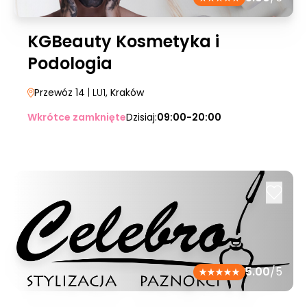
KGBeauty Kosmetyka i
Podologia
Przewóz 14
| LU1
, Kraków
Wkrótce zamknięte
Dzisiaj:
09:00-20:00
5.00
/5