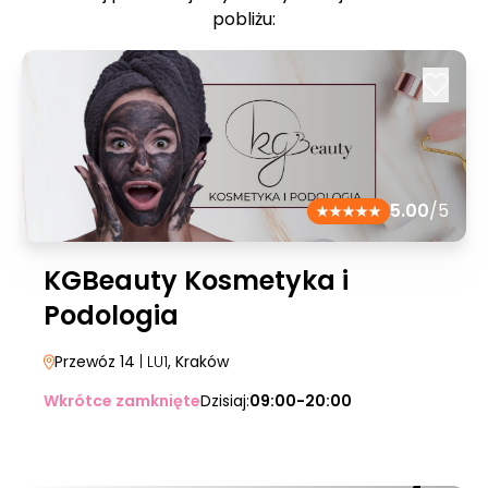
pobliżu:
5.00
/5
KGBeauty Kosmetyka i
Podologia
Przewóz 14
| LU1
, Kraków
Wkrótce zamknięte
Dzisiaj:
09:00-20:00