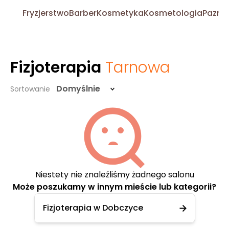
Fryzjerstwo
Barber
Kosmetyka
Kosmetologia
Pazno
Fizjoterapia
Tarnowa
Domyślnie
Sortowanie
Niestety nie znaleźliśmy żadnego salonu
Może poszukamy w innym mieście lub kategorii?
Fizjoterapia w Dobczyce