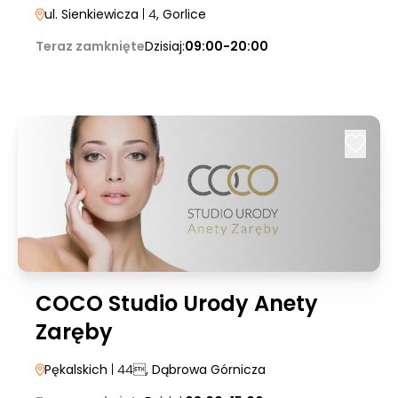
ul. Sienkiewicza
| 4
, Gorlice
Teraz zamknięte
Dzisiaj:
09:00-20:00
COCO Studio Urody Anety
Zaręby
Pękalskich
| 44
, Dąbrowa Górnicza