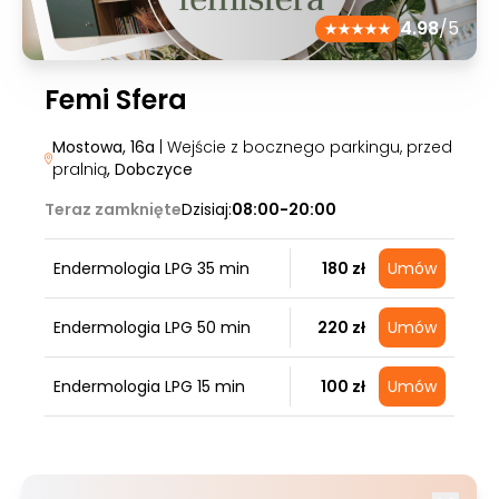
4.98
/5
Femi Sfera
Mostowa, 16a
| Wejście z bocznego parkingu, przed
pralnią
, Dobczyce
Teraz zamknięte
Dzisiaj:
08:00-20:00
Endermologia LPG 35 min
180 zł
Umów
Endermologia LPG 50 min
220 zł
Umów
Endermologia LPG 15 min
100 zł
Umów