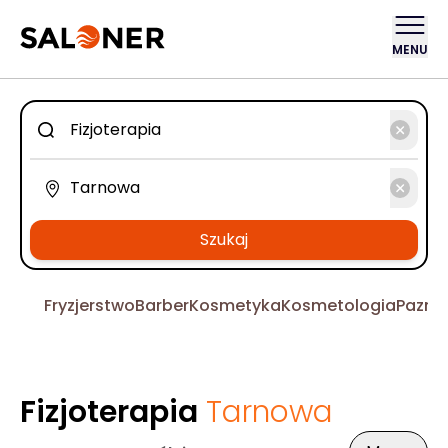
MENU
Szukaj
Fryzjerstwo
Barber
Kosmetyka
Kosmetologia
Pazno
Fizjoterapia
Tarnowa