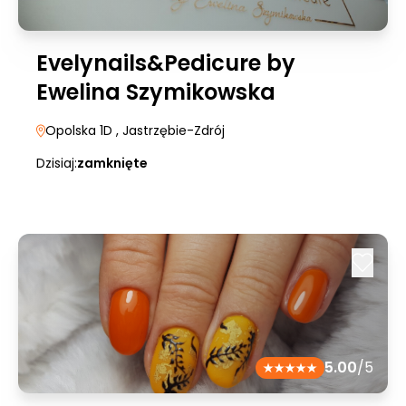
Evelynails&Pedicure by
Ewelina Szymikowska
Opolska 1D
, Jastrzębie-Zdrój
Dzisiaj:
zamknięte
5.00
/5