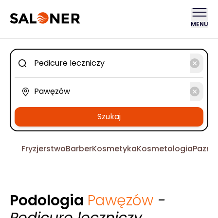
MENU
Szukaj
Fryzjerstwo
Barber
Kosmetyka
Kosmetologia
Pazno
Podologia
Pawęzów
-