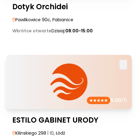
Dotyk Orchidei
Pawlikowice 90c
, Pabianice
Wkrótce otwarte
Dzisiaj:
08:00-15:00
5.00
/5
ESTILO GABINET URODY
Kilinskiego 298
| 10
, Łódź