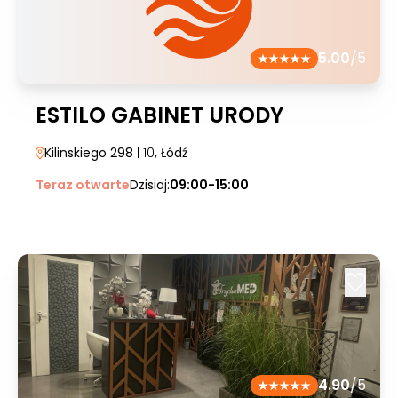
5.00
/5
ESTILO GABINET URODY
Kilinskiego 298
| 10
, Łódź
Teraz otwarte
Dzisiaj:
09:00-15:00
4.90
/5