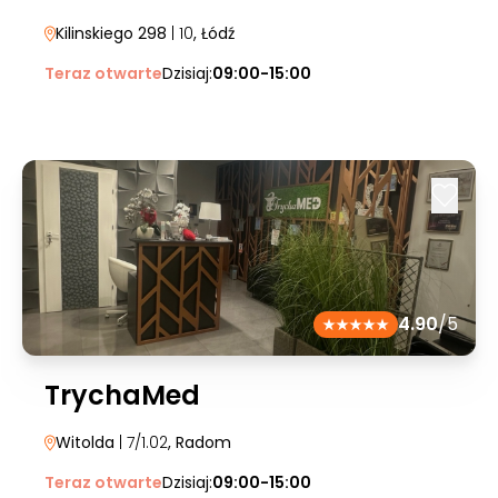
Kilinskiego 298
| 10
, Łódź
Teraz otwarte
Dzisiaj:
09:00-15:00
4.90
/5
TrychaMed
Witolda
| 7/1.02
, Radom
Teraz otwarte
Dzisiaj:
09:00-15:00