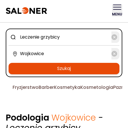
MENU
Szukaj
Fryzjerstwo
Barber
Kosmetyka
Kosmetologia
Pazno
Podologia
Wojkowice
-