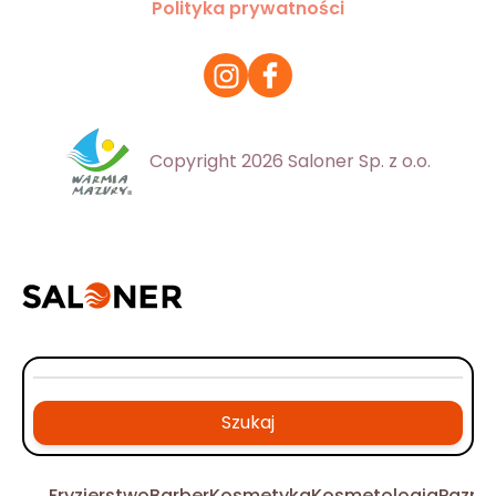
Polityka prywatności
Copyright 2026 Saloner Sp. z o.o.
Szukaj
Fryzjerstwo
Barber
Kosmetyka
Kosmetologia
Pazno