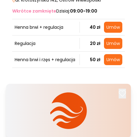
ul. Krotoszyńska 142
, Ostrów Wielkopolski
Wkrótce zamknięte
Dzisiaj:
09:00-19:00
Henna brwi + regulacja
40 zł
Umów
Regulacja
20 zł
Umów
Henna brwi i rzęs + regulacja
50 zł
Umów