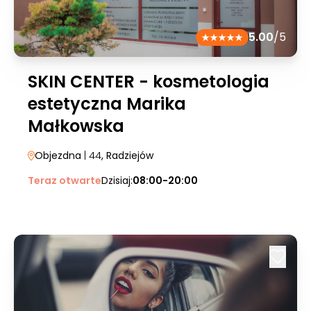
5.00
/5
SKIN CENTER - kosmetologia
estetyczna Marika
Małkowska
Objezdna
| 44
, Radziejów
Teraz otwarte
Dzisiaj:
08:00-20:00