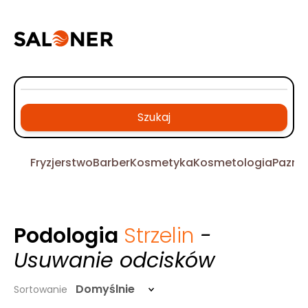
Szukaj
Fryzjerstwo
Barber
Kosmetyka
Kosmetologia
Pazno
Podologia
Strzelin
-
Usuwanie odcisków
Domyślnie
Sortowanie