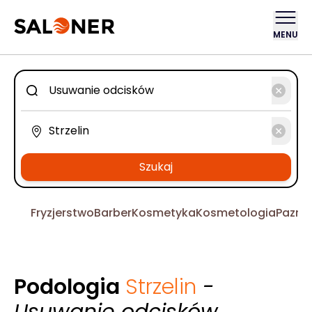
MENU
Szukaj
Fryzjerstwo
Barber
Kosmetyka
Kosmetologia
Pazno
Podologia
Strzelin
-