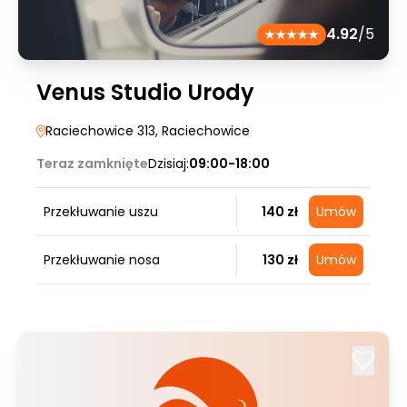
4.92
/5
Venus Studio Urody
Raciechowice 313
, Raciechowice
Teraz zamknięte
Dzisiaj:
09:00-18:00
Przekłuwanie uszu
140 zł
Umów
Przekłuwanie nosa
130 zł
Umów