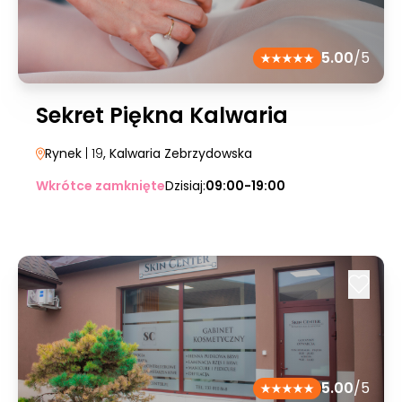
5.00
/5
Sekret Piękna Kalwaria
Rynek
| 19
, Kalwaria Zebrzydowska
Wkrótce zamknięte
Dzisiaj:
09:00-19:00
5.00
/5