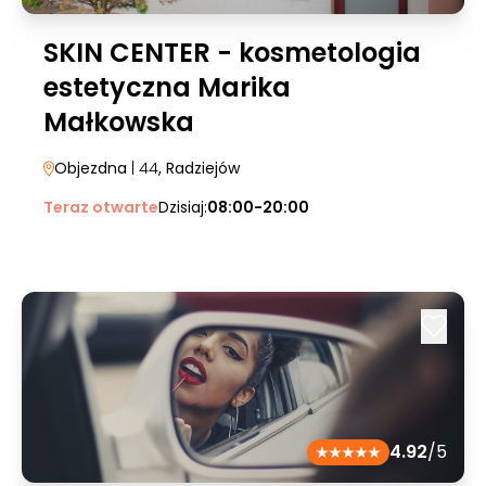
SKIN CENTER - kosmetologia
estetyczna Marika
Małkowska
Objezdna
| 44
, Radziejów
Teraz otwarte
Dzisiaj:
08:00-20:00
4.92
/5