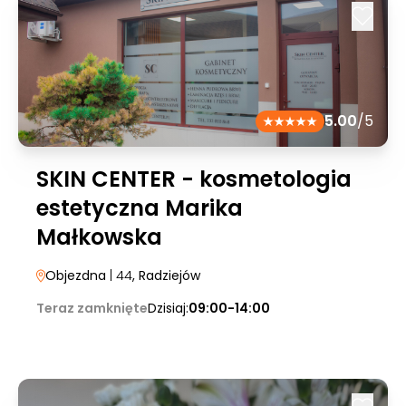
5.00
/5
SKIN CENTER - kosmetologia
estetyczna Marika
Małkowska
Objezdna
| 44
, Radziejów
Teraz zamknięte
Dzisiaj:
09:00-14:00