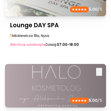
5.00
/5
Lounge DAY SPA
Mickiewicza 18a
, Nysa
Wkrótce zamknięte
Dzisiaj:
07:00-18:00
5.00
/5