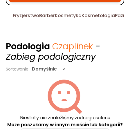
Fryzjerstwo
Barber
Kosmetyka
Kosmetologia
Pazno
Podologia
Czaplinek
-
Zabieg podologiczny
Domyślnie
Sortowanie
Niestety nie znaleźliśmy żadnego salonu
Może poszukamy w innym mieście lub kategorii?