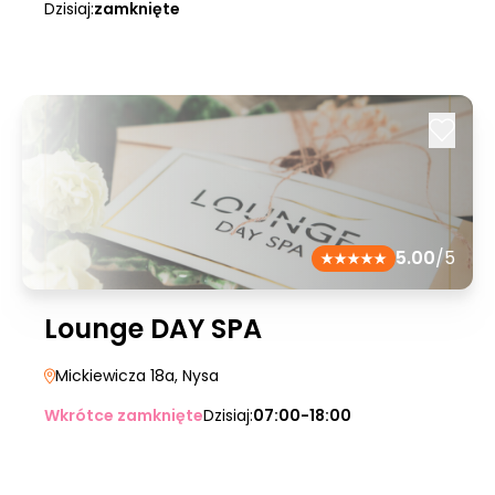
Dzisiaj:
zamknięte
5.00
/5
Lounge DAY SPA
Mickiewicza 18a
, Nysa
Wkrótce zamknięte
Dzisiaj:
07:00-18:00