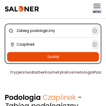
MENU
Szukaj
Fryzjerstwo
Barber
Kosmetyka
Kosmetologia
Pazno
Podologia
Czaplinek
-