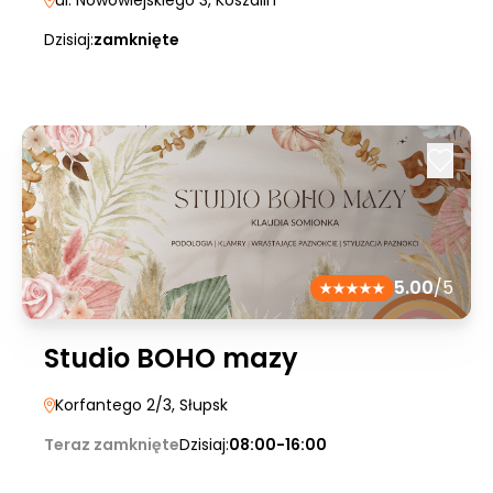
ul. Nowowiejskiego 3
, Koszalin
Dzisiaj:
zamknięte
5.00
/5
Studio BOHO mazy
Korfantego 2/3
, Słupsk
Teraz zamknięte
Dzisiaj:
08:00-16:00