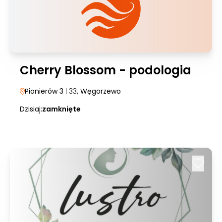
Cherry Blossom - podologia
Pionierów 3
| 33
, Węgorzewo
Dzisiaj:
zamknięte