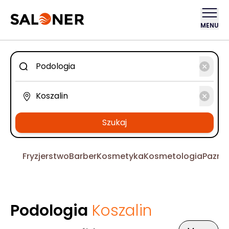
MENU
Szukaj
Fryzjerstwo
Barber
Kosmetyka
Kosmetologia
Pazno
Podologia
Koszalin