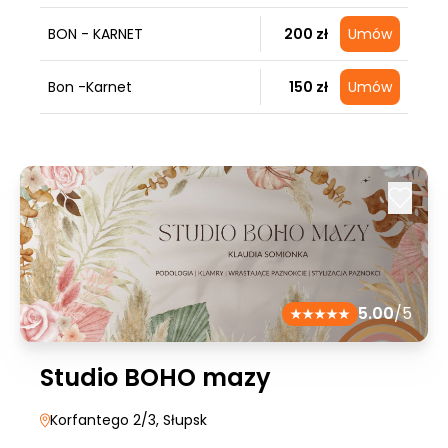
BON - KARNET
200 zł
Umów
Bon -Karnet
150 zł
Umów
5.00
/5
Studio BOHO mazy
Korfantego 2/3
, Słupsk