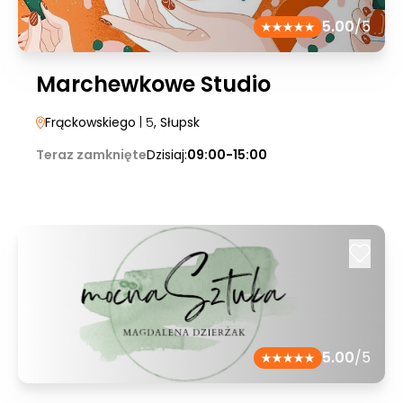
5.00
/5
Marchewkowe Studio
Frąckowskiego
| 5
, Słupsk
Teraz zamknięte
Dzisiaj:
09:00-15:00
5.00
/5