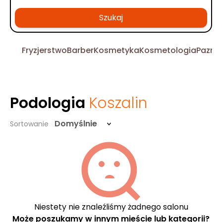
Szukaj
Fryzjerstwo
Barber
Kosmetyka
Kosmetologia
Pazno
Podologia
Koszalin
Domyślnie
Sortowanie
Niestety nie znaleźliśmy żadnego salonu
Może poszukamy w innym mieście lub kategorii?