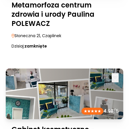
Metamorfoza centrum
zdrowia i urody Paulina
POLEWACZ
Słoneczna 21
, Czaplinek
Dzisiaj:
zamknięte
4.98
/5