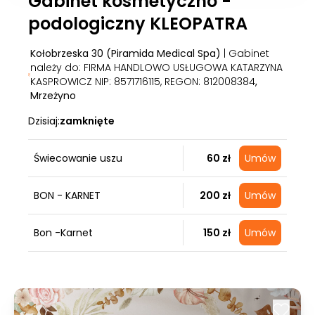
Gabinet kosmetyczno -
podologiczny KLEOPATRA
Kołobrzeska 30 (Piramida Medical Spa)
| Gabinet
należy do: FIRMA HANDLOWO USŁUGOWA KATARZYNA
KASPROWICZ NIP: 8571716115, REGON: 812008384
,
Mrzeżyno
Dzisiaj:
zamknięte
Świecowanie uszu
60 zł
Umów
BON - KARNET
200 zł
Umów
Bon -Karnet
150 zł
Umów