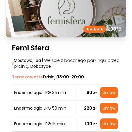
4.98
/5
Femi Sfera
Mostowa, 16a
| Wejście z bocznego parkingu, przed
pralnią
, Dobczyce
Teraz otwarte
Dzisiaj:
08:00-20:00
Endermologia LPG 35 min
180 zł
Umów
Endermologia LPG 50 min
220 zł
Umów
Endermologia LPG 15 min
100 zł
Umów