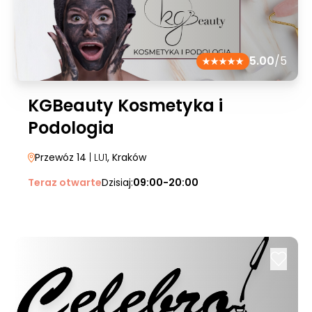
5.00
/5
KGBeauty Kosmetyka i
Podologia
Przewóz 14
| LU1
, Kraków
Teraz otwarte
Dzisiaj:
09:00-20:00