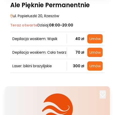
Ale Pięknie Permanentnie
ul. Popiełuszki 20
, Rzeszów
Teraz otwarte
Dzisiaj:
08:00-20:00
Depilacja woskiem: Wąsik
40 zł
Umów
Depilacja woskiem: Cała twarz
70 zł
Umów
Laser: bikini brazylijskie
300 zł
Umów