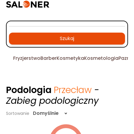
Szukaj
Fryzjerstwo
Barber
Kosmetyka
Kosmetologia
Pazno
Podologia
Przecław
-
Zabieg podologiczny
Domyślnie
Sortowanie