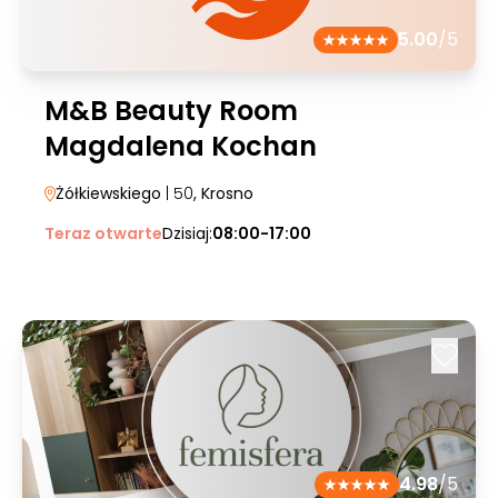
5.00
/5
M&B Beauty Room
Magdalena Kochan
Żółkiewskiego
| 50
, Krosno
Teraz otwarte
Dzisiaj:
08:00-17:00
4.98
/5