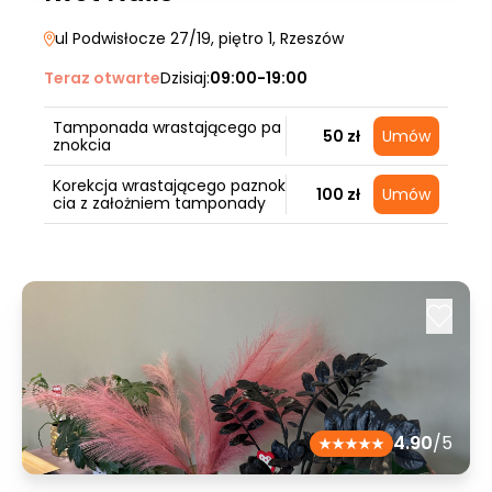
ul Podwisłocze 27/19, piętro 1
, Rzeszów
Teraz otwarte
Dzisiaj:
09:00-19:00
Tamponada wrastającego pa
50 zł
Umów
znokcia
Korekcja wrastającego paznok
100 zł
Umów
cia z założniem tamponady
4.90
/5