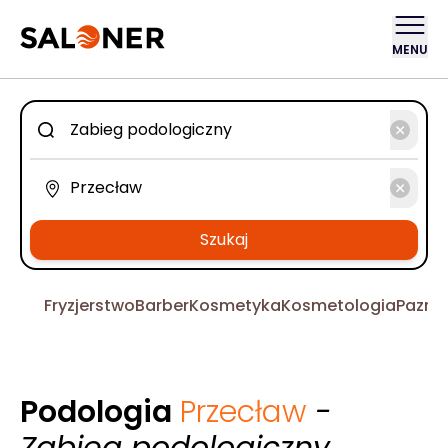
MENU
Szukaj
Fryzjerstwo
Barber
Kosmetyka
Kosmetologia
Pazno
Podologia
Przecław
-