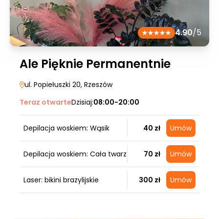
4.90
/5
Ale Pięknie Permanentnie
ul. Popiełuszki 20
, Rzeszów
Teraz otwarte
Dzisiaj:
08:00-20:00
Depilacja woskiem: Wąsik
40 zł
Umów
Depilacja woskiem: Cała twarz
70 zł
Umów
Laser: bikini brazylijskie
300 zł
Umów