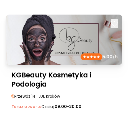
5.00
/5
KGBeauty Kosmetyka i
Podologia
Przewóz 14
| LU1
, Kraków
Teraz otwarte
Dzisiaj:
09:00-20:00