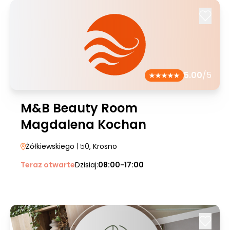
5.00
/5
M&B Beauty Room
Magdalena Kochan
Żółkiewskiego
| 50
, Krosno
Teraz otwarte
Dzisiaj:
08:00-17:00