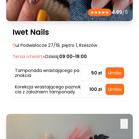
4.99
/5
Iwet Nails
ul Podwisłocze 27/19, piętro 1
, Rzeszów
Teraz otwarte
Dzisiaj:
09:00-19:00
Tamponada wrastającego pa
50 zł
Umów
znokcia
Korekcja wrastającego paznok
100 zł
Umów
cia z założniem tamponady