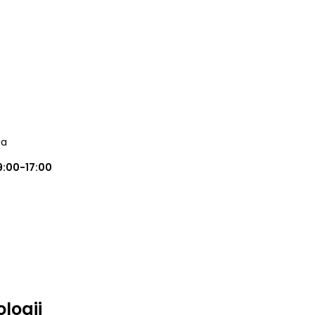
ła
9:00-17:00
logii