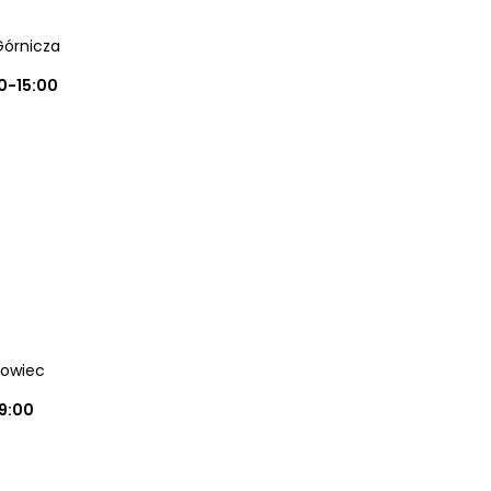
Górnicza
0-15:00
nowiec
19:00