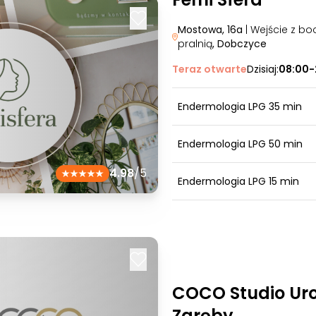
Mostowa, 16a
| Wejście z bo
pralnią
, Dobczyce
Teraz otwarte
Dzisiaj:
08:00-
Endermologia LPG 35 min
Endermologia LPG 50 min
4.98
/5
Endermologia LPG 15 min
COCO Studio Ur
Zaręby