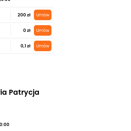
200 zł
Umów
0 zł
Umów
0,1 zł
Umów
a Patrycja
20:00