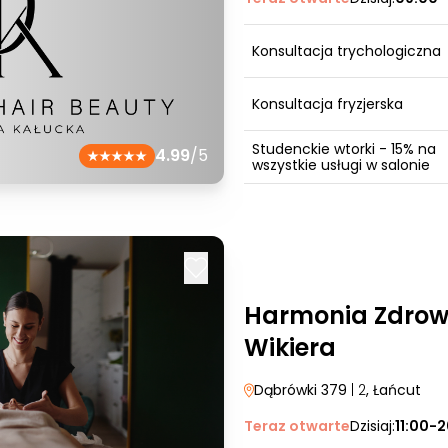
Konsultacja trychologiczna
Konsultacja fryzjerska
Studenckie wtorki - 15% na
4.99
/5
wszystkie usługi w salonie
Harmonia Zdrowi
Wikiera
Dąbrówki 379
| 2
, Łańcut
Teraz otwarte
Dzisiaj:
11:00-