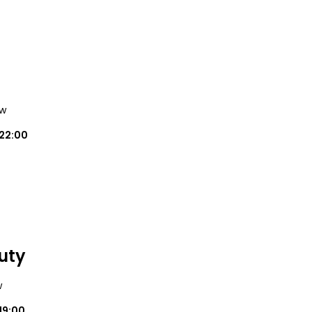
ów
22:00
auty
w
19:00