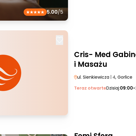
5.00
/5
Cris- Med Gabine
i Masażu
ul. Sienkiewicza
| 4
, Gorlice
Teraz otwarte
Dzisiaj:
09:00-
Femi Sfera