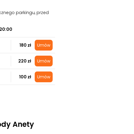
cznego parkingu, przed
20:00
180 zł
Umów
220 zł
Umów
100 zł
Umów
ody Anety