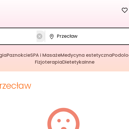
gia
Paznokcie
SPA i Masaże
Medycyna estetyczna
Podolo
Fizjoterapia
Dietetyka
Inne
rzecław