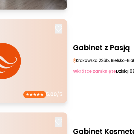
Gabinet z Pasją
Krakowska 226b
, Bielsko-Bia
Wkrótce zamknięte
Dzisiaj:
0
5.00
/5
Gabinet Kosmeto