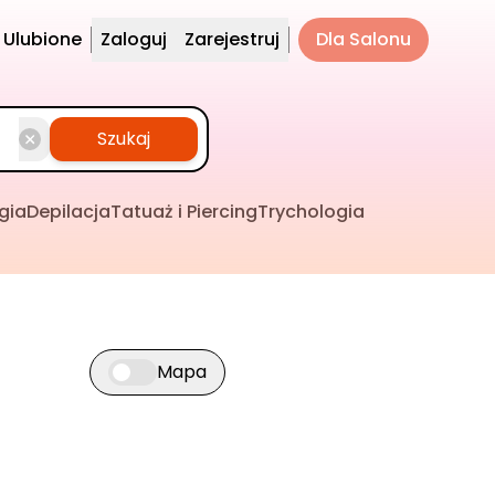
Ulubione
Zaloguj
Zarejestruj
Dla Salonu
Szukaj
gia
Depilacja
Tatuaż i Piercing
Trychologia
Mapa
Przełącz widok mapy