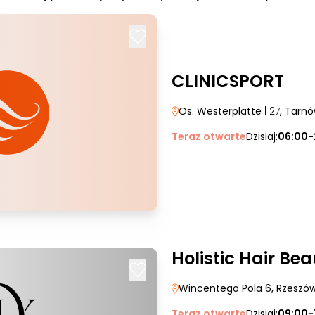
CLINICSPORT
Os. Westerplatte
| 27
, Tarn
Teraz otwarte
Dzisiaj:
06:00-
Holistic Hair Be
Wincentego Pola 6
, Rzeszó
Teraz otwarte
Dzisiaj:
09:00-