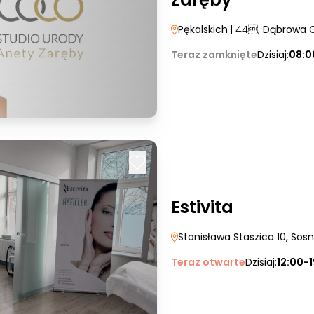
Pękalskich
| 44
, Dąbrowa 
Teraz zamknięte
Dzisiaj:
08:0
Estivita
Stanisława Staszica 10
, Sos
Teraz otwarte
Dzisiaj:
12:00-