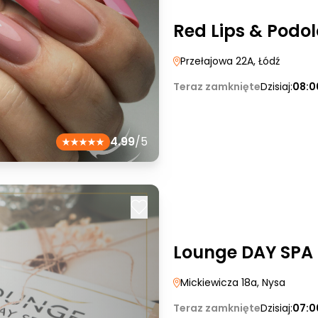
Red Lips & Podol
Przełajowa 22A
, Łódź
Teraz zamknięte
Dzisiaj:
08:0
4.99
/5
Lounge DAY SPA
Mickiewicza 18a
, Nysa
Teraz zamknięte
Dzisiaj:
07:0