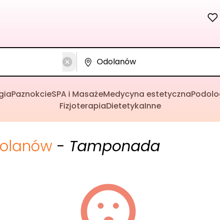
gia
Paznokcie
SPA i Masaże
Medycyna estetyczna
Podolo
Fizjoterapia
Dietetyka
Inne
olanów
- Tamponada