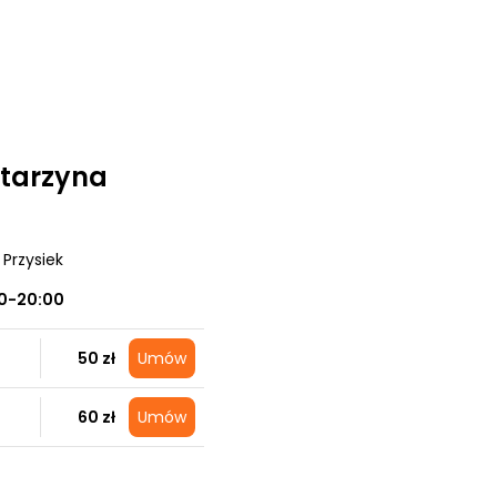
tarzyna
, Przysiek
0-20:00
50 zł
Umów
60 zł
Umów