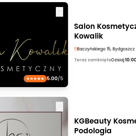
Salon Kosmetyc
Kowalik
Baczyńskiego 15
, Bydgoszcz
Teraz zamknięte
Dzisiaj:
10:0
5.00
/5
KGBeauty Kosme
Podologia