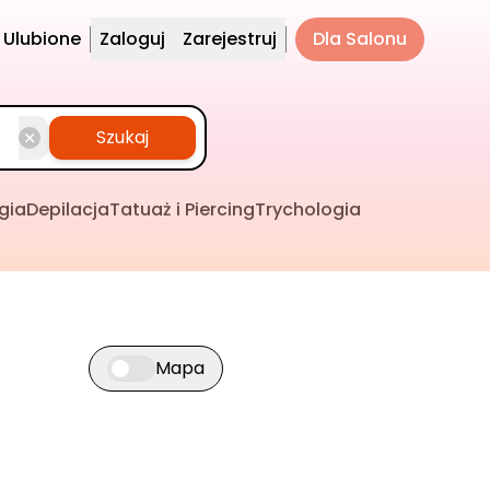
Ulubione
Zaloguj
Zarejestruj
Dla Salonu
Szukaj
gia
Depilacja
Tatuaż i Piercing
Trychologia
Mapa
Przełącz widok mapy