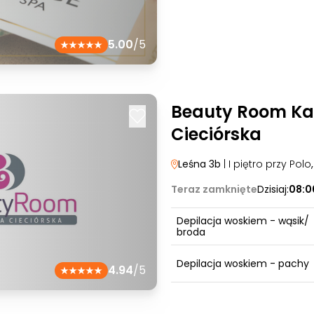
5.00
/5
Beauty Room Ka
Cieciórska
Leśna 3b
| I piętro przy Polo
Teraz zamknięte
Dzisiaj:
08:0
Depilacja woskiem - wąsik/
broda
Depilacja woskiem - pachy
4.94
/5