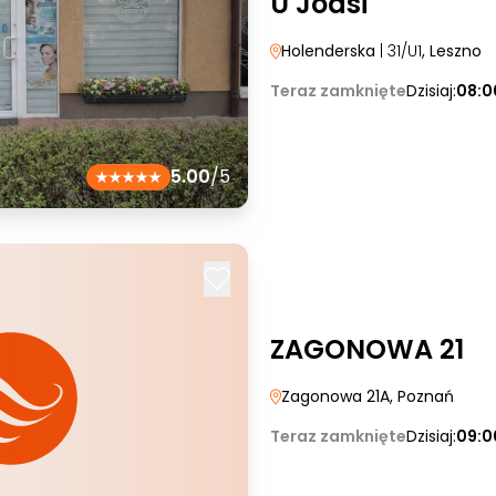
U Joasi
Holenderska
| 31/U1
, Leszno
Teraz zamknięte
Dzisiaj:
08:0
5.00
/5
ZAGONOWA 21
Zagonowa 21A
, Poznań
Teraz zamknięte
Dzisiaj:
09:0