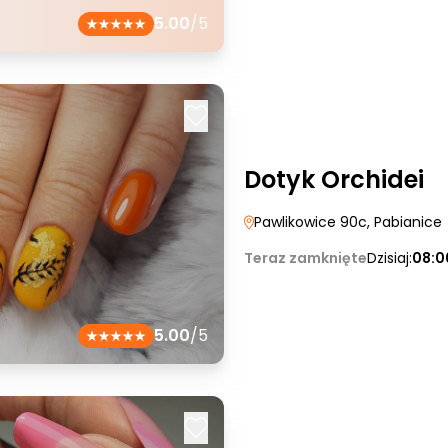
5.00
/5
Dotyk Orchidei
Pawlikowice 90c
, Pabianice
Teraz zamknięte
Dzisiaj:
08:0
5.00
/5