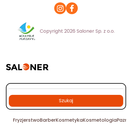
Copyright 2026 Saloner Sp. z o.o.
Szukaj
Fryzjerstwo
Barber
Kosmetyka
Kosmetologia
Pazno