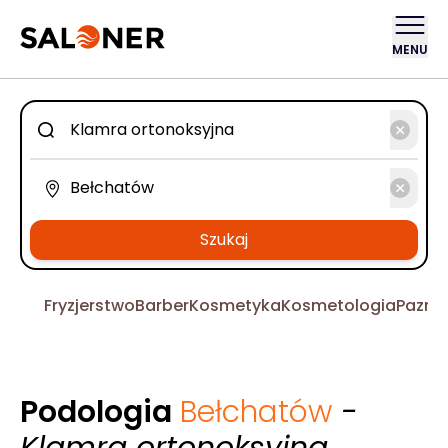
MENU
Szukaj
Fryzjerstwo
Barber
Kosmetyka
Kosmetologia
Pazno
Podologia
Bełchatów
-