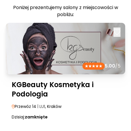
Poniżej prezentujemy salony z miejscowości w
pobliżu:
5.00
/5
KGBeauty Kosmetyka i
Podologia
Przewóz 14
| LU1
, Kraków
Dzisiaj:
zamknięte