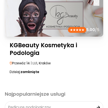
5.00
/5
KGBeauty Kosmetyka i
Podologia
Przewóz 14
| LU1
, Kraków
Dzisiaj:
zamknięte
Najpopularniejsze usługi
Pedicure podologiczny