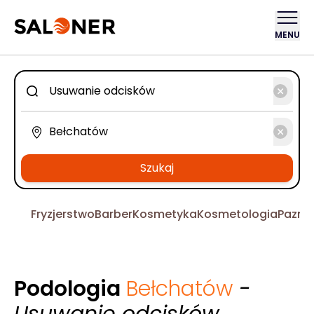
MENU
Szukaj
Fryzjerstwo
Barber
Kosmetyka
Kosmetologia
Pazno
Podologia
Bełchatów
-