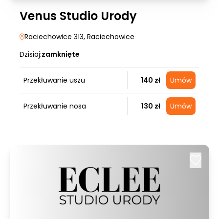
Venus Studio Urody
Raciechowice 313
, Raciechowice
Dzisiaj:
zamknięte
Przekłuwanie uszu
140 zł
Umów
Przekłuwanie nosa
130 zł
Umów