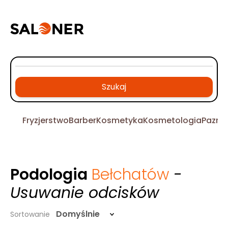
Szukaj
Fryzjerstwo
Barber
Kosmetyka
Kosmetologia
Pazno
Podologia
Bełchatów
-
Usuwanie odcisków
Domyślnie
Sortowanie