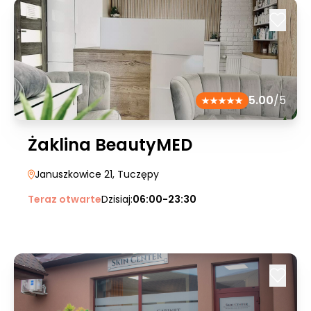
5.00
/5
Żaklina BeautyMED
Januszkowice 21
, Tuczępy
Teraz otwarte
Dzisiaj:
06:00-23:30