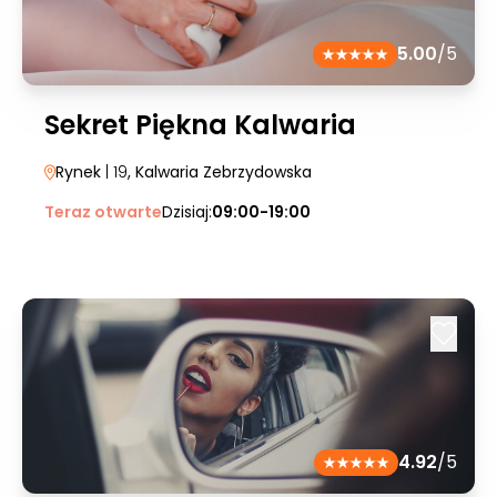
5.00
/5
Sekret Piękna Kalwaria
Rynek
| 19
, Kalwaria Zebrzydowska
Teraz otwarte
Dzisiaj:
09:00-19:00
4.92
/5