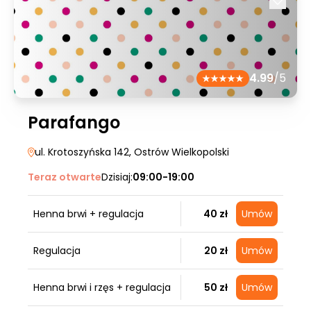
4.99
/5
Parafango
ul. Krotoszyńska 142
, Ostrów Wielkopolski
Teraz otwarte
Dzisiaj:
09:00-19:00
Henna brwi + regulacja
40 zł
Umów
Regulacja
20 zł
Umów
Henna brwi i rzęs + regulacja
50 zł
Umów