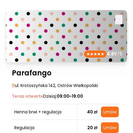
4.99
/5
Parafango
ul. Krotoszyńska 142
, Ostrów Wielkopolski
Teraz otwarte
Dzisiaj:
09:00-19:00
Henna brwi + regulacja
40 zł
Umów
Regulacja
20 zł
Umów