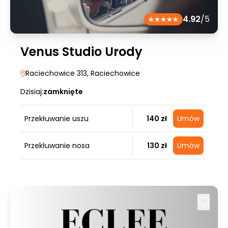
4.92
/5
Venus Studio Urody
Raciechowice 313
, Raciechowice
Dzisiaj:
zamknięte
Przekłuwanie uszu
140 zł
Umów
Przekłuwanie nosa
130 zł
Umów