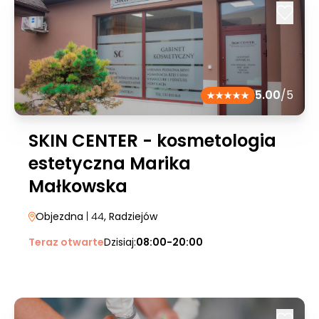
5.00
/5
SKIN CENTER - kosmetologia
estetyczna Marika
Małkowska
Objezdna
| 44
, Radziejów
Teraz otwarte
Dzisiaj:
08:00-20:00