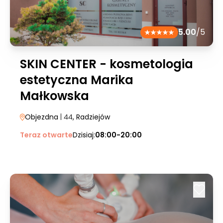
5.00
/5
SKIN CENTER - kosmetologia
estetyczna Marika
Małkowska
Objezdna
| 44
, Radziejów
Teraz otwarte
Dzisiaj:
08:00-20:00