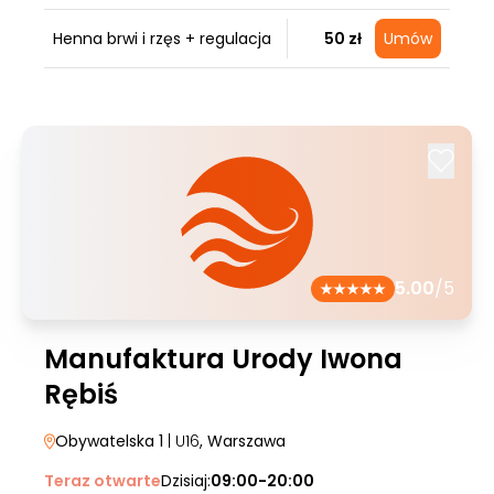
Henna brwi i rzęs + regulacja
50 zł
Umów
5.00
/5
Manufaktura Urody Iwona
Rębiś
Obywatelska 1
| U16
, Warszawa
Teraz otwarte
Dzisiaj:
09:00-20:00