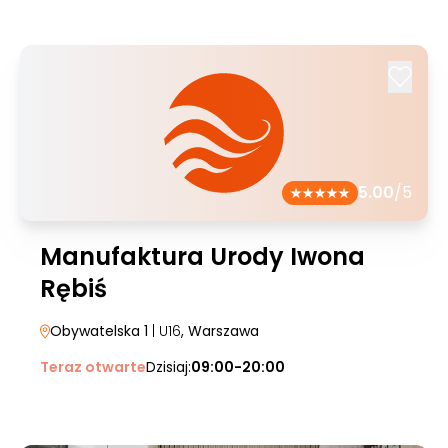
5.00
/5
Manufaktura Urody Iwona
Rębiś
Obywatelska 1
| U16
, Warszawa
Teraz otwarte
Dzisiaj:
09:00-20:00