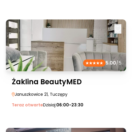
5.00
/5
Żaklina BeautyMED
Januszkowice 21
, Tuczępy
Teraz otwarte
Dzisiaj:
06:00-23:30