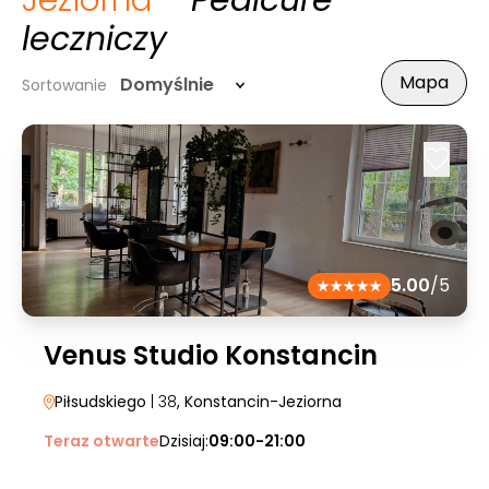
Jeziorna
- Pedicure
leczniczy
Mapa
Domyślnie
Sortowanie
5.00
/5
Venus Studio Konstancin
Piłsudskiego
| 38
, Konstancin-Jeziorna
Teraz otwarte
Dzisiaj:
09:00-21:00