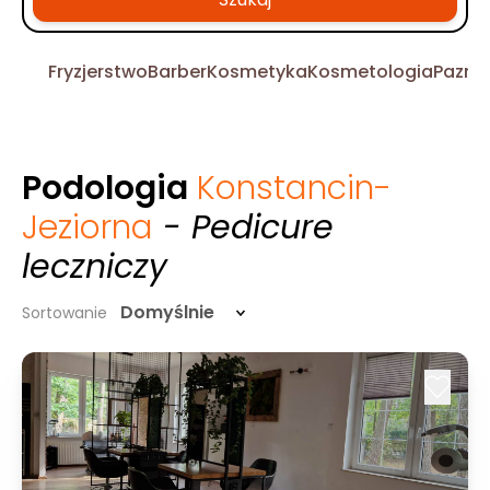
Fryzjerstwo
Barber
Kosmetyka
Kosmetologia
Pazno
Podologia
Konstancin-
Jeziorna
- Pedicure
leczniczy
Domyślnie
Sortowanie