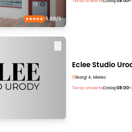
Teraz otwarte
Dzisiaj:
08:00-
5.00
/5
Eclee Studio Uro
Skargi 4
, Mielec
Teraz otwarte
Dzisiaj:
08:00-