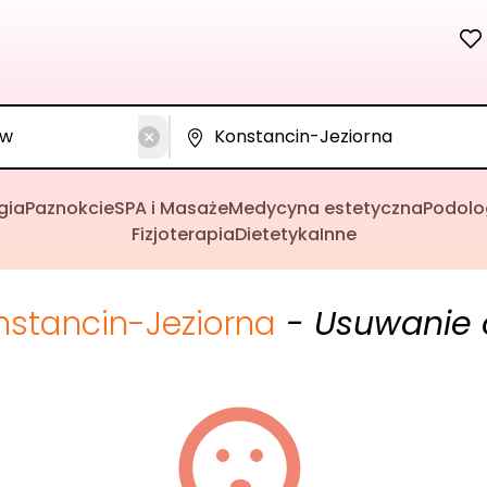
gia
Paznokcie
SPA i Masaże
Medycyna estetyczna
Podolo
Fizjoterapia
Dietetyka
Inne
nstancin-Jeziorna
- Usuwanie 