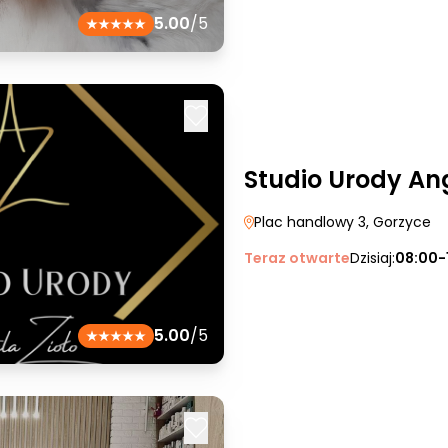
5.00
/5
Studio Urody Ang
Plac handlowy 3
, Gorzyce
Teraz otwarte
Dzisiaj:
08:00-
5.00
/5