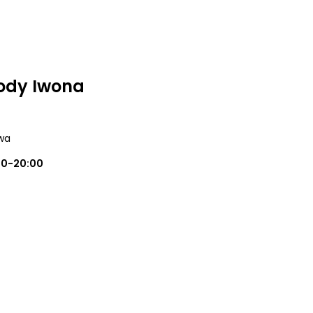
ody Iwona
wa
00-20:00