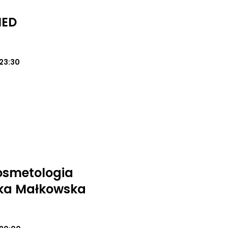
MED
23:30
osmetologia
ika Małkowska