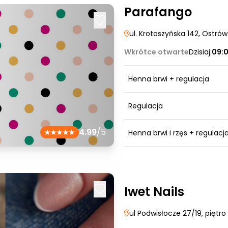
Parafango
ul. Krotoszyńska 142
, Ostrów
Wkrótce otwarte
Dzisiaj:
09:
Henna brwi + regulacja
Regulacja
4.99
/5
Henna brwi i rzęs + regulacj
Iwet Nails
ul Podwisłocze 27/19, piętro 