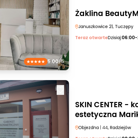
Żaklina Beauty
Januszkowice 21
, Tuczępy
Teraz otwarte
Dzisiaj:
06:00-
5.00
/5
SKIN CENTER - k
estetyczna Mar
Objezdna
| 44
, Radziejów