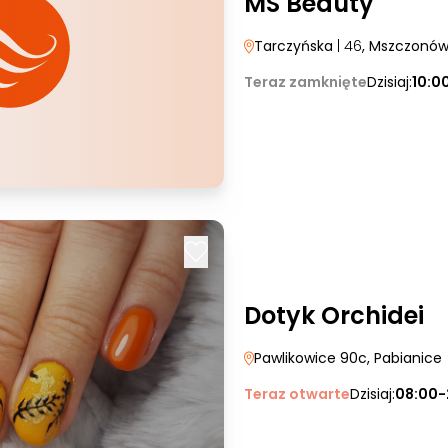
MS Beauty
Tarczyńska
| 46
, Mszczonó
Teraz zamknięte
Dzisiaj:
10:0
Dotyk Orchidei
Pawlikowice 90c
, Pabianice
Teraz otwarte
Dzisiaj:
08:00-