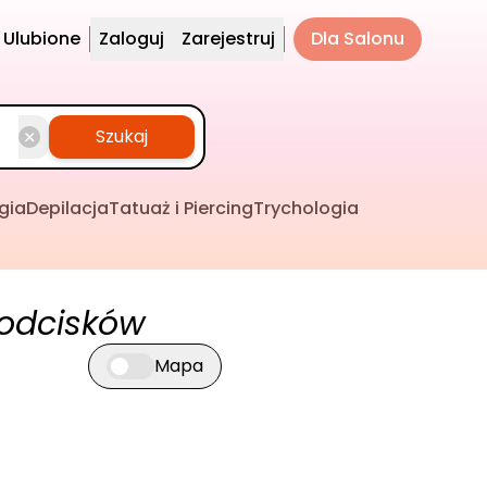
Ulubione
Zaloguj
Zarejestruj
Dla Salonu
Szukaj
gia
Depilacja
Tatuaż i Piercing
Trychologia
odcisków
Mapa
Przełącz widok mapy