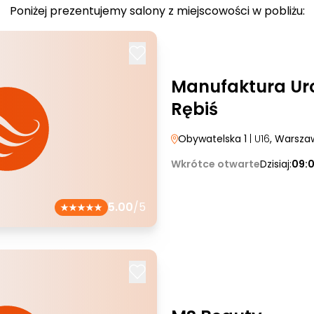
Poniżej prezentujemy salony z miejscowości w pobliżu:
Manufaktura Ur
Rębiś
Obywatelska 1
| U16
, Warsza
Wkrótce otwarte
Dzisiaj:
09:
5.00
/5