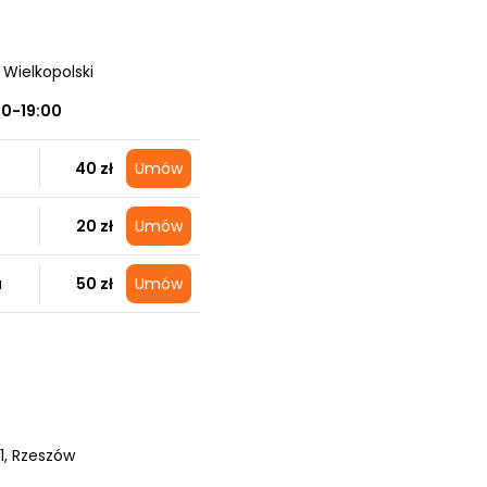
 Wielkopolski
00-19:00
40 zł
Umów
20 zł
Umów
a
50 zł
Umów
1
, Rzeszów