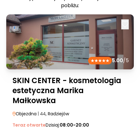
pobliżu:
5.00
/5
SKIN CENTER - kosmetologia
estetyczna Marika
Małkowska
Objezdna
| 44
, Radziejów
Teraz otwarte
Dzisiaj:
08:00-20:00