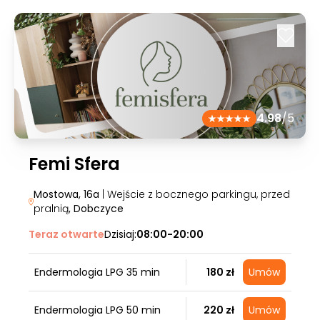
4.98
/5
Femi Sfera
Mostowa, 16a
| Wejście z bocznego parkingu, przed
pralnią
, Dobczyce
Teraz otwarte
Dzisiaj:
08:00-20:00
Endermologia LPG 35 min
180 zł
Umów
Endermologia LPG 50 min
220 zł
Umów