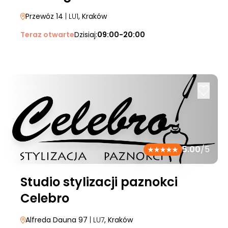
Przewóz 14
| LU1
, Kraków
Teraz otwarte
Dzisiaj:
09:00-20:00
5.00
/5
Studio stylizacji paznokci
Celebro
Alfreda Dauna 97
| LU7
, Kraków