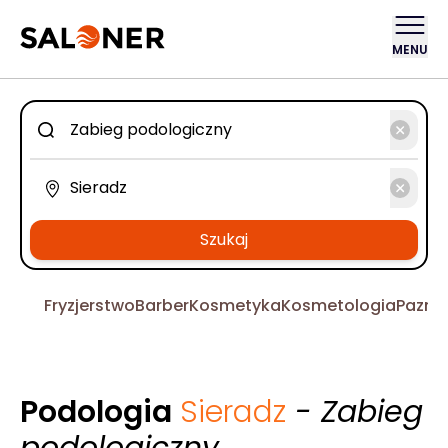
MENU
Szukaj
Fryzjerstwo
Barber
Kosmetyka
Kosmetologia
Pazno
Podologia
Sieradz
- Zabieg