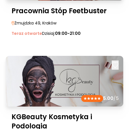
Pracownia Stóp Feetbuster
Żmujdzka 49
, Kraków
Teraz otwarte
Dzisiaj:
09:00-21:00
5.00
/5
KGBeauty Kosmetyka i
Podologia