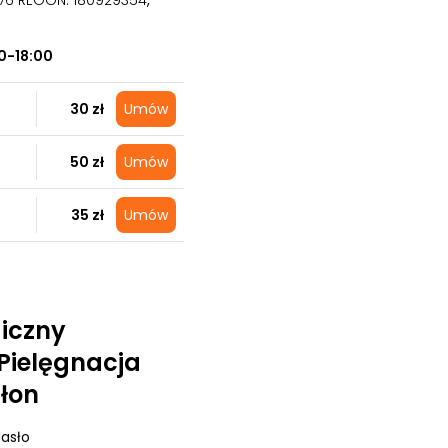
676 REGON: 180929354
,
0-18:00
30 zł
Umów
50 zł
Umów
35 zł
Umów
iczny
 Pielęgnacja
ałon
Jasło