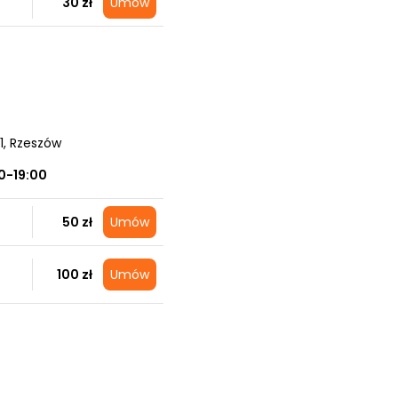
30 zł
Umów
1
, Rzeszów
0-19:00
50 zł
Umów
100 zł
Umów