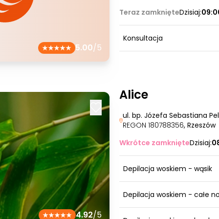
Teraz zamknięte
Dzisiaj:
09:0
Konsultacja
5.00
/5
Alice
ul. bp. Józefa Sebastiana Pe
REGON 180788356
, Rzeszów
Wkrótce zamknięte
Dzisiaj:
0
Depilacja woskiem - wąsik
Depilacja woskiem - całe no
4.92
/5