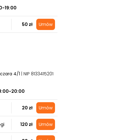
0-19:00
50 zł
Umów
lczara 4/1
| NIP 8133415201
8:00-20:00
20 zł
Umów
gi
120 zł
Umów