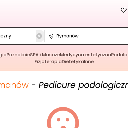
gia
Paznokcie
SPA i Masaże
Medycyna estetyczna
Podolo
Fizjoterapia
Dietetyka
Inne
manów
- Pedicure podologicz