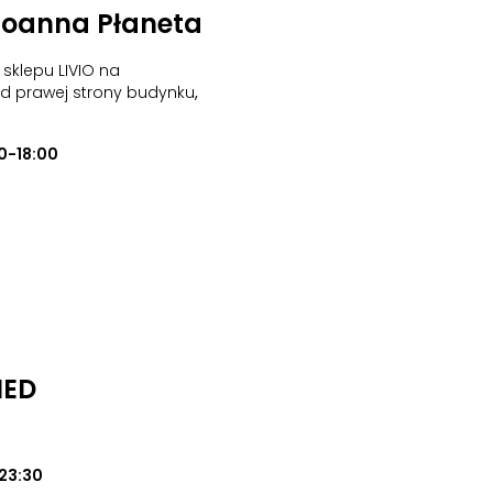
Joanna Płaneta
sklepu LIVIO na
od prawej strony budynku
,
0-18:00
MED
23:30