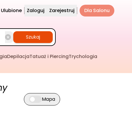
Ulubione
Zaloguj
Zarejestruj
Dla Salonu
Szukaj
gia
Depilacja
Tatuaż i Piercing
Trychologia
ny
Mapa
Przełącz widok mapy