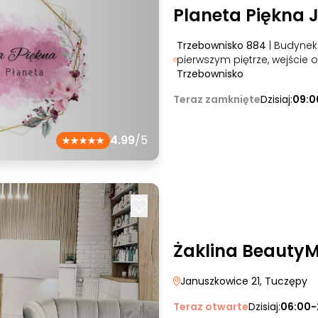
Planeta Piękna 
Trzebownisko 884
| Budynek 
pierwszym piętrze, wejście 
Trzebownisko
Teraz zamknięte
Dzisiaj:
09:0
4.99
/5
Żaklina Beauty
Januszkowice 21
, Tuczępy
Teraz otwarte
Dzisiaj:
06:00-