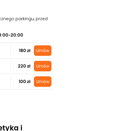
cznego parkingu, przed
8:00-20:00
180 zł
Umów
220 zł
Umów
100 zł
Umów
tyka i