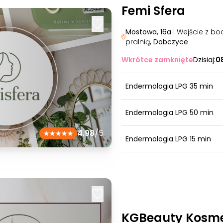
Femi Sfera
Mostowa, 16a
| Wejście z bo
pralnią
, Dobczyce
Wkrótce zamknięte
Dzisiaj:
0
Endermologia LPG 35 min
Endermologia LPG 50 min
4.98
/5
Endermologia LPG 15 min
KGBeauty Kosme