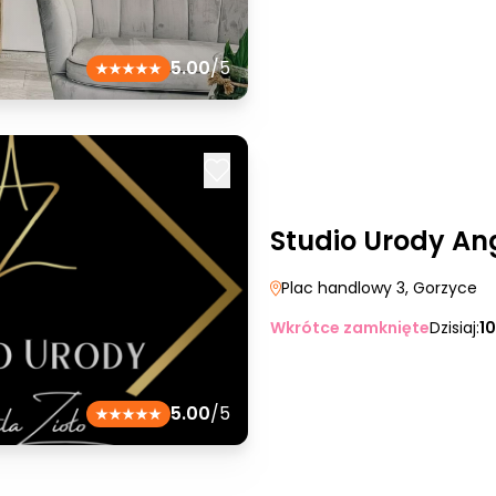
5.00
/5
Studio Urody Ang
Plac handlowy 3
, Gorzyce
Wkrótce zamknięte
Dzisiaj:
1
5.00
/5