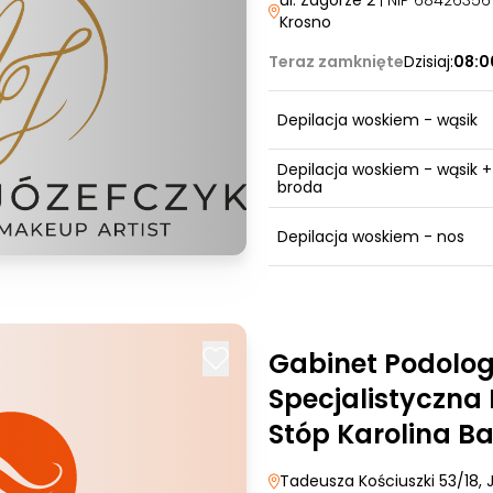
ul. Zagórze 2
| NIP 6842635
Krosno
Teraz zamknięte
Dzisiaj:
08:0
Depilacja woskiem - wąsik
Depilacja woskiem - wąsik +
broda
Depilacja woskiem - nos
Gabinet Podolog
Specjalistyczna
Stóp Karolina B
Tadeusza Kościuszki 53/18
, 