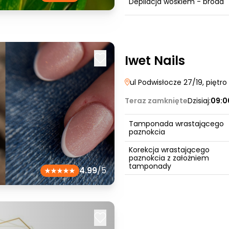
Depilacja woskiem - broda
Iwet Nails
ul Podwisłocze 27/19, piętro 
Teraz zamknięte
Dzisiaj:
09:0
Tamponada wrastającego
paznokcia
Korekcja wrastającego
paznokcia z założniem
tamponady
4.99
/5