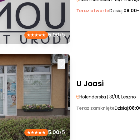
Teraz otwarte
Dzisiaj:
08:00-
5.00
/5
U Joasi
Holenderska
| 31/U1
, Leszno
Teraz zamknięte
Dzisiaj:
08:0
5.00
/5