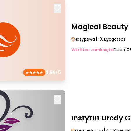
Magical Beauty
Nasypowa
| 10
, Bydgoszcz
Wkrótce zamknięte
Dzisiaj:
0
4.96
/5
Instytut Urody 
Rzemieślnicza
| 45
, Przemęt