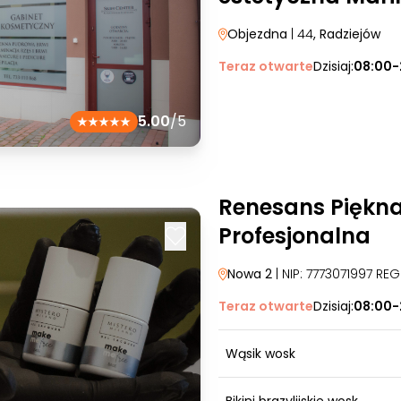
Objezdna
| 44
, Radziejów
Teraz otwarte
Dzisiaj:
08:00-
5.00
/5
Renesans Piękn
Profesjonalna
Nowa 2
| NIP: 7773071997 RE
Teraz otwarte
Dzisiaj:
08:00-
Wąsik wosk