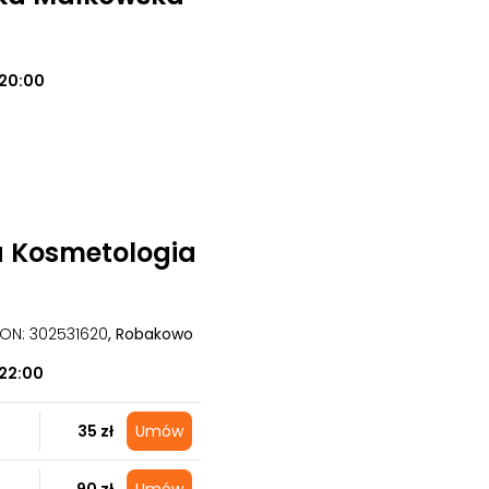
20:00
a Kosmetologia
GON: 302531620
, Robakowo
22:00
35 zł
Umów