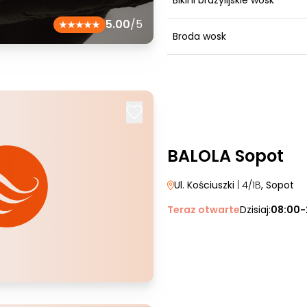
Bikini brazylijskie wosk
5.00
/5
Broda wosk
BALOLA Sopot
Ul. Kościuszki
| 4/1B
, Sopot
Teraz otwarte
Dzisiaj:
08:00-