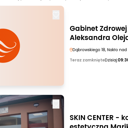
Gabinet Zdrowej
Aleksandra Olej
Dąbrowskiego 18
, Nakło nad
Teraz zamknięte
Dzisiaj:
09:3
SKIN CENTER - k
estetyczna Mar