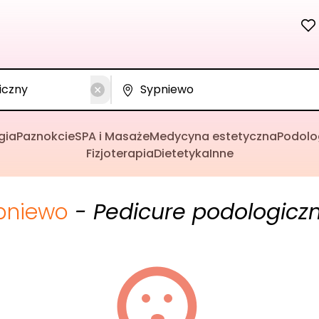
gia
Paznokcie
SPA i Masaże
Medycyna estetyczna
Podolo
Fizjoterapia
Dietetyka
Inne
pniewo
- Pedicure podologicz