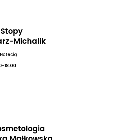
 Stopy
arz-Michalik
 Notecią
0-18:00
osmetologia
ika Małkowska