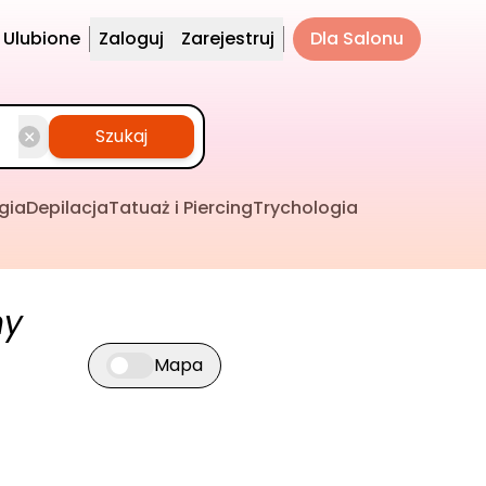
Ulubione
Zaloguj
Zarejestruj
Dla Salonu
Szukaj
gia
Depilacja
Tatuaż i Piercing
Trychologia
ny
Mapa
Przełącz widok mapy