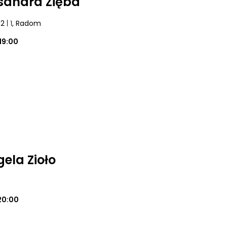
sandra Zięba
42
| 1
, Radom
19:00
ela Zioło
20:00