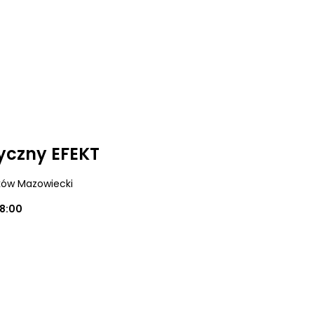
yczny EFEKT
ków Mazowiecki
18:00