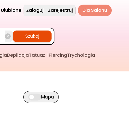
Ulubione
Zaloguj
Zarejestruj
Dla Salonu
Szukaj
gia
Depilacja
Tatuaż i Piercing
Trychologia
Mapa
Przełącz widok mapy