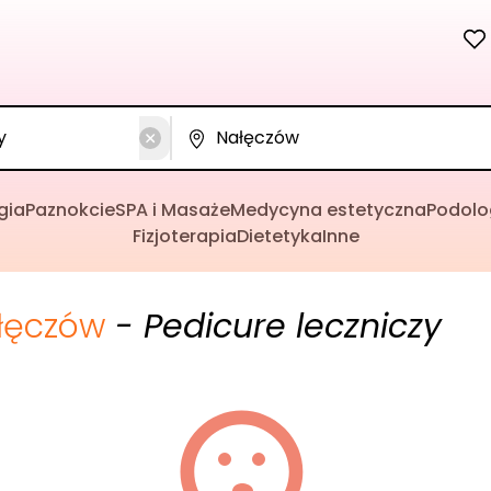
gia
Paznokcie
SPA i Masaże
Medycyna estetyczna
Podolo
Fizjoterapia
Dietetyka
Inne
łęczów
- Pedicure leczniczy