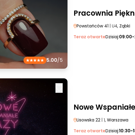
Pracownia Pięk
Powstańców 41
| U4
, Ząbki
Teraz otwarte
Dzisiaj:
09:00-
5.00
/5
Nowe Wspaniałe
Lisowska 22
| 1
, Warszawa
Teraz otwarte
Dzisiaj:
10:30-