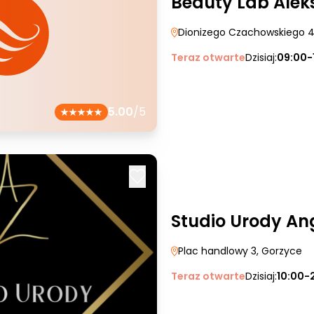
Beauty Lab Alek
Dionizego Czachowskiego 
Teraz otwarte
Dzisiaj:
09:00-
5.00
/5
Studio Urody Ang
Plac handlowy 3
, Gorzyce
Teraz otwarte
Dzisiaj:
10:00-