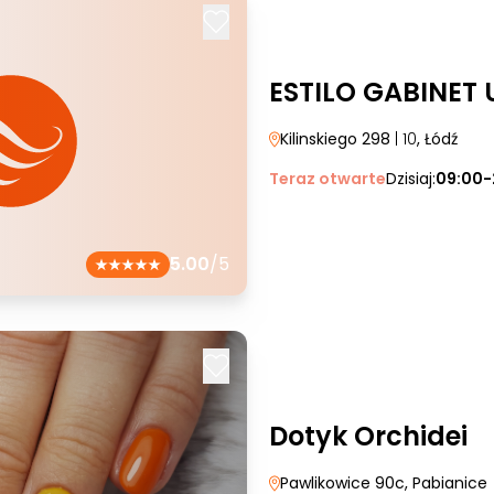
ESTILO GABINET
Kilinskiego 298
| 10
, Łódź
Teraz otwarte
Dzisiaj:
09:00-
5.00
/5
Dotyk Orchidei
Pawlikowice 90c
, Pabianice