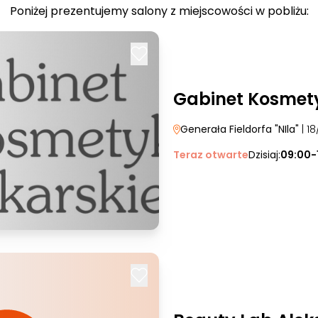
Poniżej prezentujemy salony z miejscowości w pobliżu:
Gabinet Kosmety
Generała Fieldorfa "NIla"
| 18
Teraz otwarte
Dzisiaj:
09:00-