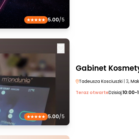
5.00
/5
Gabinet Kosmet
Tadeusza Kosciuszki
| 3
, Ma
Teraz otwarte
Dzisiaj:
10:00-
5.00
/5