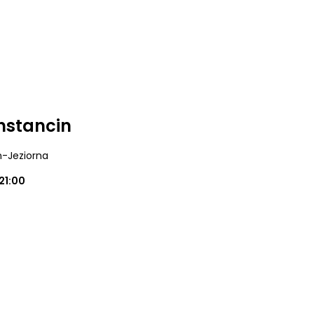
nstancin
n-Jeziorna
21:00