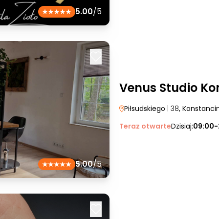
5.00
/5
Venus Studio Ko
Piłsudskiego
| 38
, Konstanci
Teraz otwarte
Dzisiaj:
09:00-
5.00
/5