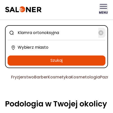
MENU
Szukaj
Fryzjerstwo
Barber
Kosmetyka
Kosmetologia
Pazno
Podologia w Twojej okolicy