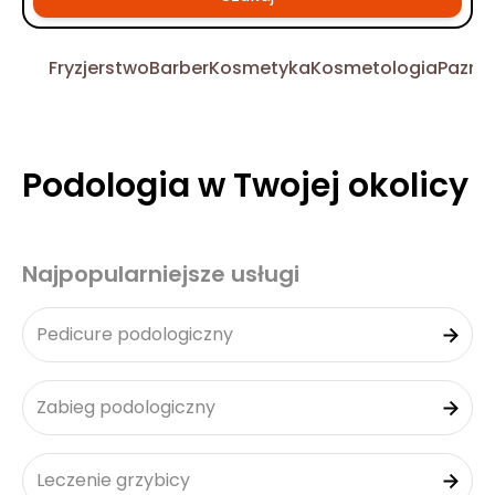
Fryzjerstwo
Barber
Kosmetyka
Kosmetologia
Pazno
Podologia w Twojej okolicy
Najpopularniejsze usługi
Pedicure podologiczny
Zabieg podologiczny
Leczenie grzybicy