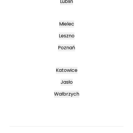
Lublin
Mielec
Leszno
Poznań
Katowice
Jasło
Wałbrzych