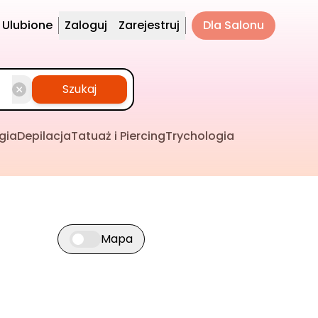
Ulubione
Zaloguj
Zarejestruj
Dla Salonu
Szukaj
gia
Depilacja
Tatuaż i Piercing
Trychologia
Mapa
Przełącz widok mapy