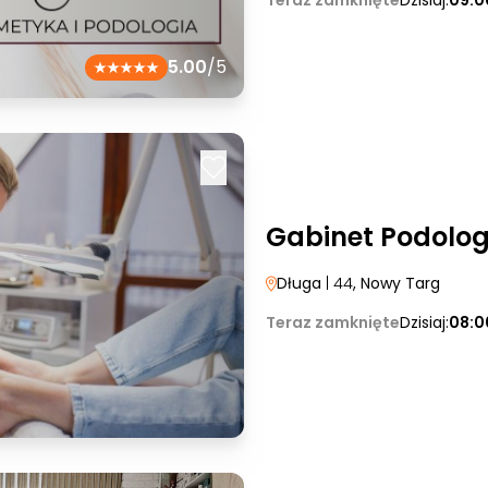
Teraz zamknięte
Dzisiaj:
09:0
5.00
/5
Gabinet Podolog
Długa
| 44
, Nowy Targ
Teraz zamknięte
Dzisiaj:
08:0