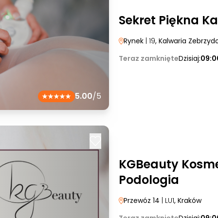
Sekret Piękna K
Rynek
| 19
, Kalwaria Zebrzy
Teraz zamknięte
Dzisiaj:
09:0
5.00
/5
KGBeauty Kosme
Podologia
Przewóz 14
| LU1
, Kraków