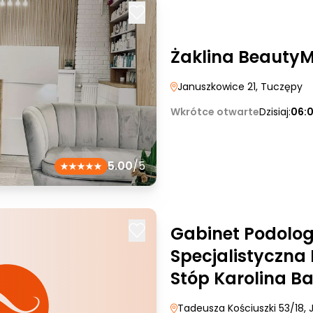
Żaklina Beauty
Januszkowice 21
, Tuczępy
Wkrótce otwarte
Dzisiaj:
06:
5.00
/5
Gabinet Podolog
Specjalistyczna
Stóp Karolina B
Tadeusza Kościuszki 53/18
, 