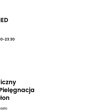
MED
00-23:30
iczny
 Pielęgnacja
ałon
Jasło