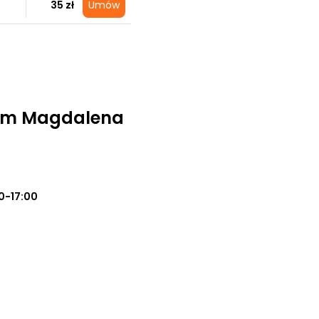
35 zł
Umów
om Magdalena
0-17:00