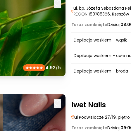
ul. bp. Józefa Sebastiana Pe
REGON 180788356
, Rzeszów
Teraz zamknięte
Dzisiaj:
08:0
Depilacja woskiem - wąsik
Depilacja woskiem - całe no
4.92
/5
Depilacja woskiem - broda
Iwet Nails
ul Podwisłocze 27/19, piętro 
Teraz zamknięte
Dzisiaj:
09:0