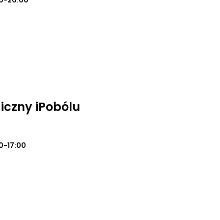
0-20:00
iczny iPobólu
0-17:00