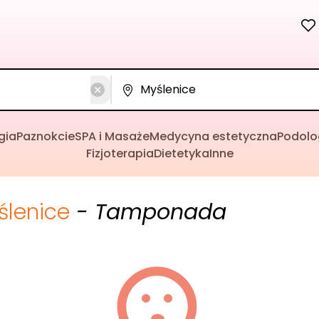
gia
Paznokcie
SPA i Masaże
Medycyna estetyczna
Podolo
Fizjoterapia
Dietetyka
Inne
ślenice
- Tamponada