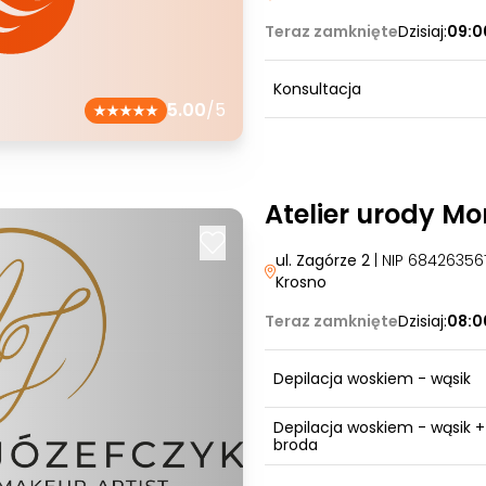
Teraz zamknięte
Dzisiaj:
09:0
Konsultacja
5.00
/5
Atelier urody Mo
ul. Zagórze 2
| NIP 6842635
Krosno
Teraz zamknięte
Dzisiaj:
08:0
Depilacja woskiem - wąsik
Depilacja woskiem - wąsik +
broda