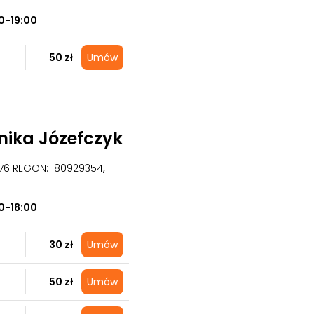
0-19:00
50 zł
Umów
nika Józefczyk
676 REGON: 180929354
,
0-18:00
30 zł
Umów
50 zł
Umów