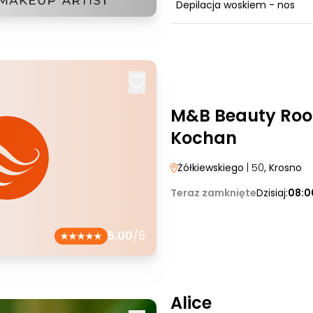
Depilacja woskiem - nos
M&B Beauty Ro
Kochan
Żółkiewskiego
| 50
, Krosno
Teraz zamknięte
Dzisiaj:
08:0
5.00
/5
Alice