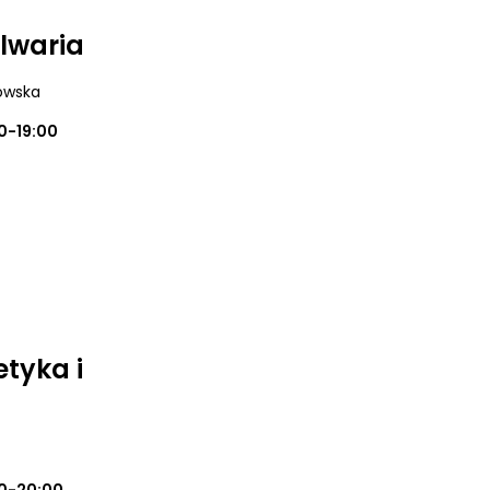
alwaria
dowska
0-19:00
tyka i