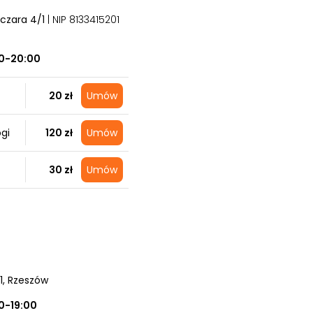
lczara 4/1
| NIP 8133415201
0-20:00
20 zł
Umów
gi
120 zł
Umów
30 zł
Umów
1
, Rzeszów
0-19:00