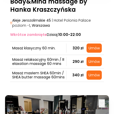
Body&Mind massage by
Hanka Kraszczyńska
Aleje Jerozolimskie 45
| Hotel Polonia Palace
poziom -1
, Warszawa
Wkrótce zamknięte
Dzisiaj:
10:00-22:00
Masaż klasyczny 60 min.
320 zł
Umów
Masaż relaksacyjny 60min / R
290 zł
Umów
elaxation massage 60 mins
Masaż masłem SHEA 60min /
340 zł
Umów
SHEA butter massage 60mins