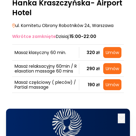
Hanka Kraszczyńska- Airport
Hotel
ul. Komitetu Obrony Robotników 24
, Warszawa
Wkrótce zamknięte
Dzisiaj:
15:00-22:00
Masaż klasyczny 60 min.
320 zł
Umów
Masaż relaksacyjny 60min / R
290 zł
Umów
elaxation massage 60 mins
Masaż częściowy ( pleców) /
190 zł
Umów
Partial massage