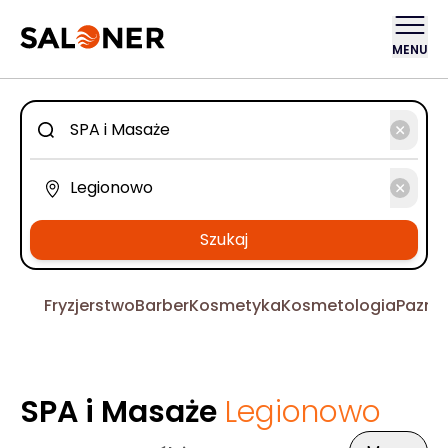
MENU
Szukaj
Fryzjerstwo
Barber
Kosmetyka
Kosmetologia
Pazno
SPA i Masaże
Legionowo