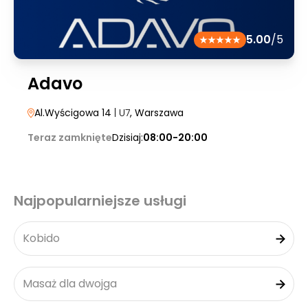
5.00
/5
Adavo
Al.Wyścigowa 14
| U7
, Warszawa
Teraz zamknięte
Dzisiaj:
08:00-20:00
Najpopularniejsze usługi
Kobido
Masaż dla dwojga