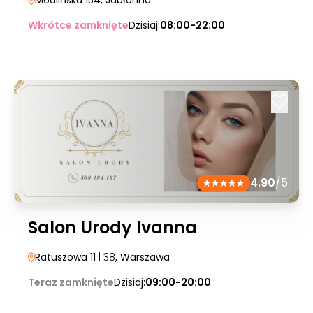
Modlińska 154
, Jabłonna
Wkrótce zamknięte
Dzisiaj:
08:00-22:00
4.90
/5
Salon Urody Ivanna
Ratuszowa 11
| 38
, Warszawa
Teraz zamknięte
Dzisiaj:
09:00-20:00