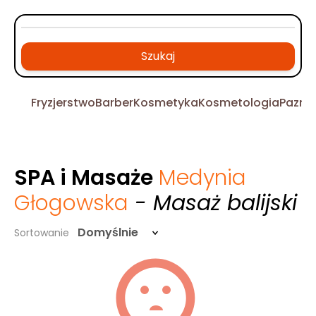
Szukaj
Fryzjerstwo
Barber
Kosmetyka
Kosmetologia
Pazno
SPA i Masaże
Medynia
Głogowska
- Masaż balijski
Domyślnie
Sortowanie