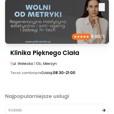
5.00
/5
Klinika Pięknego Ciała
ul. Welecka
| 10b
, Mierzyn
Teraz zamknięte
Dzisiaj:
08:30-21:00
Najpopularniejsze usługi
Kobido