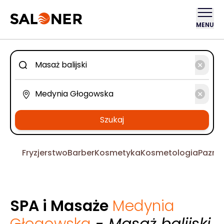
MENU
Szukaj
Fryzjerstwo
Barber
Kosmetyka
Kosmetologia
Pazno
SPA i Masaże
Medynia