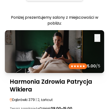
Poniżej prezentujemy salony z miejscowości w
pobliżu:
5.00
/5
Harmonia Zdrowia Patrycja
Wikiera
Dąbrówki 379
| 2
, Łańcut
Teraz zamknięte
Dzisiaj:
09:00-15:00