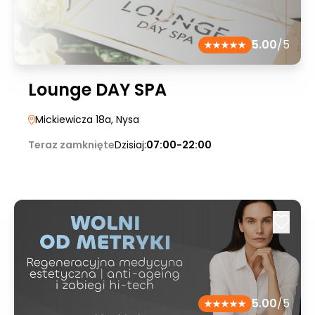
5.00
/5
Lounge DAY SPA
Mickiewicza 18a
, Nysa
Teraz zamknięte
Dzisiaj:
07:00-22:00
5.00
/5