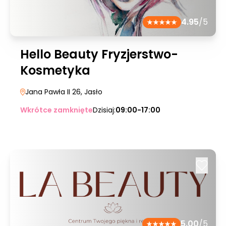
4.95
/5
Hello Beauty Fryzjerstwo-
Kosmetyka
Jana Pawła II 26
, Jasło
Wkrótce zamknięte
Dzisiaj:
09:00-17:00
5.00
/5