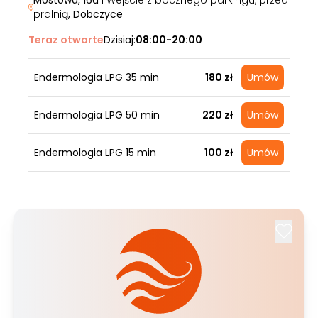
Mostowa, 16a
| Wejście z bocznego parkingu, przed
pralnią
, Dobczyce
Teraz otwarte
Dzisiaj:
08:00-20:00
Endermologia LPG 35 min
180 zł
Umów
Endermologia LPG 50 min
220 zł
Umów
Endermologia LPG 15 min
100 zł
Umów