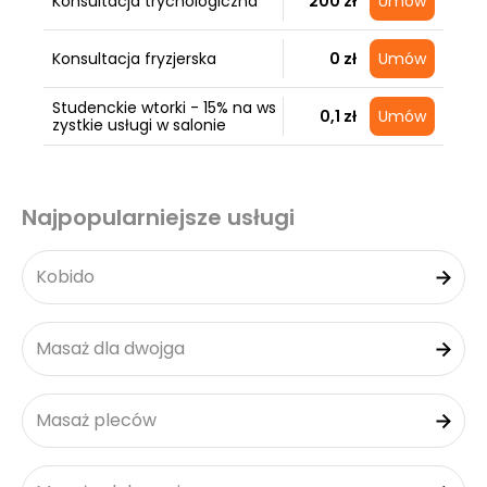
Konsultacja trychologiczna
200 zł
Umów
Konsultacja fryzjerska
0 zł
Umów
Studenckie wtorki - 15% na ws
0,1 zł
Umów
zystkie usługi w salonie
Najpopularniejsze usługi
Kobido
Masaż dla dwojga
Masaż pleców