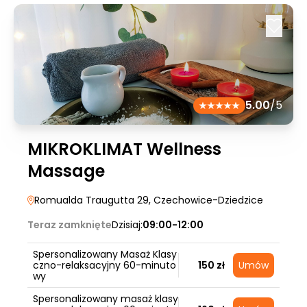
5.00
/5
MIKROKLIMAT Wellness
Massage
Romualda Traugutta 29
, Czechowice-Dziedzice
Teraz zamknięte
Dzisiaj:
09:00-12:00
Spersonalizowany Masaż Klasy
czno-relaksacyjny 60-minuto
150 zł
Umów
wy
Spersonalizowany masaż klasy