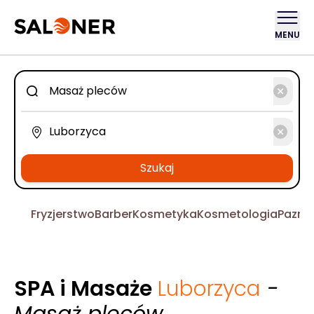
MENU
Szukaj
Fryzjerstwo
Barber
Kosmetyka
Kosmetologia
Pazno
SPA i Masaże
Luborzyca
-