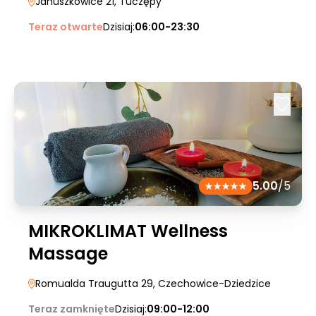
Januszkowice 21
, Tuczępy
Teraz otwarte
Dzisiaj:
06:00-23:30
5.00
/5
MIKROKLIMAT Wellness
Massage
Romualda Traugutta 29
, Czechowice-Dziedzice
Teraz zamknięte
Dzisiaj:
09:00-12:00