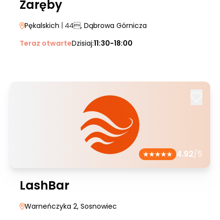
Zaręby
Pękalskich
| 44
, Dąbrowa Górnicza
Teraz otwarte
Dzisiaj:
11:30-18:00
4.92
/5
LashBar
Warneńczyka 2
, Sosnowiec