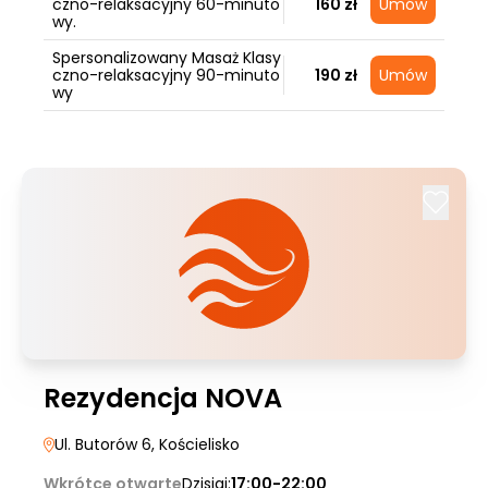
czno-relaksacyjny 60-minuto
160 zł
Umów
wy.
Spersonalizowany Masaż Klasy
czno-relaksacyjny 90-minuto
190 zł
Umów
wy
Rezydencja NOVA
Ul. Butorów 6
, Kościelisko
Wkrótce otwarte
Dzisiaj:
17:00-22:00