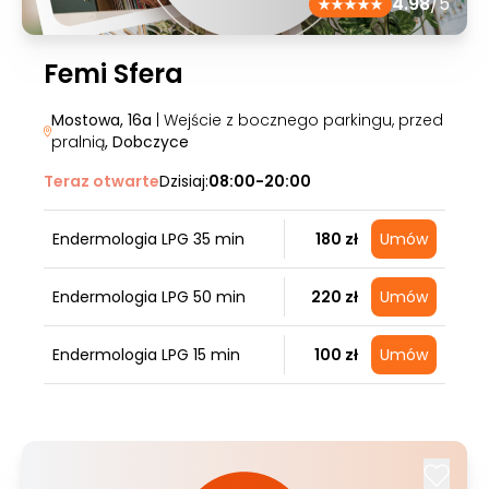
4.98
/5
Femi Sfera
Mostowa, 16a
| Wejście z bocznego parkingu, przed
pralnią
, Dobczyce
Teraz otwarte
Dzisiaj:
08:00-20:00
Endermologia LPG 35 min
180 zł
Umów
Endermologia LPG 50 min
220 zł
Umów
Endermologia LPG 15 min
100 zł
Umów