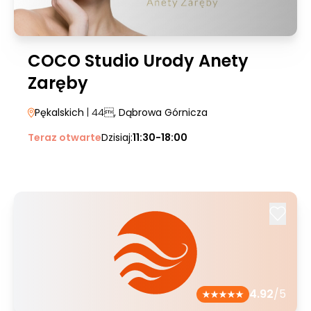
COCO Studio Urody Anety
Zaręby
Pękalskich
| 44
, Dąbrowa Górnicza
Teraz otwarte
Dzisiaj:
11:30-18:00
4.92
/5