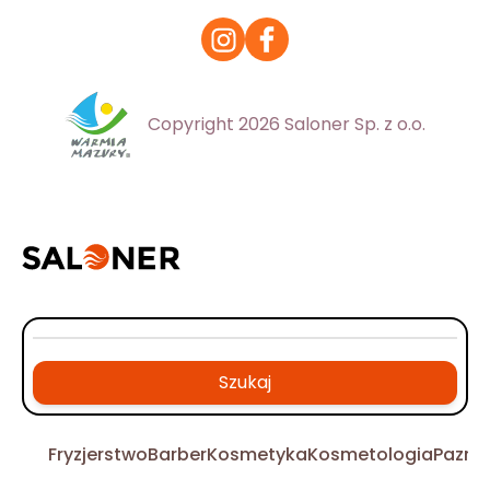
Copyright 2026 Saloner Sp. z o.o.
Szukaj
Fryzjerstwo
Barber
Kosmetyka
Kosmetologia
Pazno