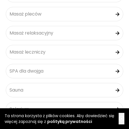
Masaż pleców
Masaż relaksacyjny
Masaż leczniczy
SPA dla dwojga
Sauna
Solarium
Ta strona korzysta z plików cookies. Aby dowiedzieć się
więcej zapoznaj się z
polityką prywatności
Masaż balijski