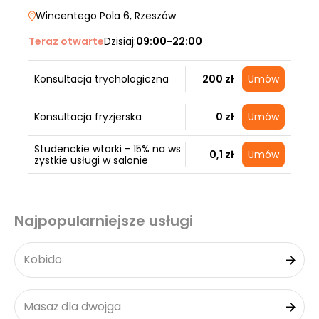
Wincentego Pola 6
, Rzeszów
Teraz otwarte
Dzisiaj:
09:00-22:00
Konsultacja trychologiczna
200 zł
Umów
Konsultacja fryzjerska
0 zł
Umów
Studenckie wtorki - 15% na ws
0,1 zł
Umów
zystkie usługi w salonie
Najpopularniejsze usługi
Kobido
Masaż dla dwojga