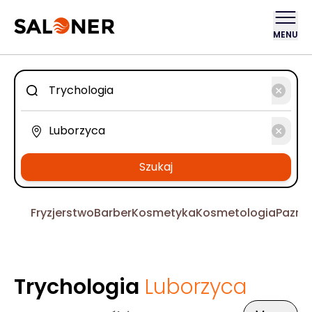
MENU
Szukaj
Fryzjerstwo
Barber
Kosmetyka
Kosmetologia
Pazno
Trychologia
Luborzyca