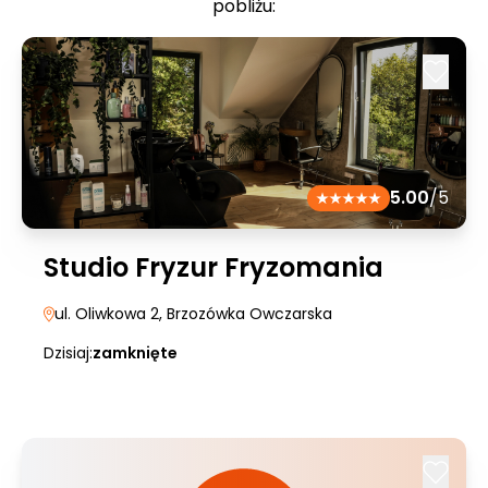
pobliżu:
5.00
/5
Studio Fryzur Fryzomania
ul. Oliwkowa 2
, Brzozówka Owczarska
Dzisiaj:
zamknięte