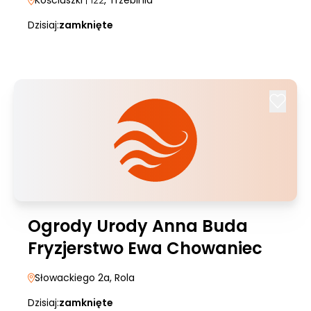
Kościuszki
| 122
, Trzebinia
Dzisiaj:
zamknięte
Ogrody Urody Anna Buda
Fryzjerstwo Ewa Chowaniec
Słowackiego 2a
, Rola
Dzisiaj:
zamknięte