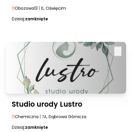
Obozowa13
| B
, Oświęcim
Dzisiaj:
zamknięte
Studio urody Lustro
Chemiczna
| 7A
, Dąbrowa Górnicza
Dzisiaj:
zamknięte