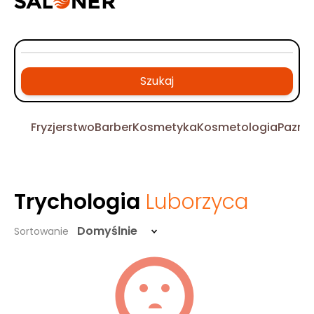
Szukaj
Fryzjerstwo
Barber
Kosmetyka
Kosmetologia
Pazno
Trychologia
Luborzyca
Domyślnie
Sortowanie