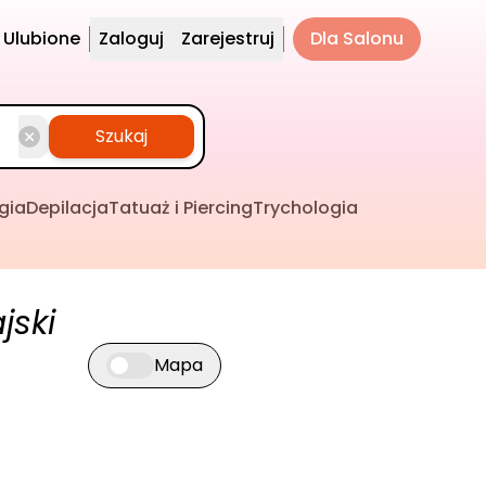
Ulubione
Zaloguj
Zarejestruj
Dla Salonu
Szukaj
gia
Depilacja
Tatuaż i Piercing
Trychologia
jski
Mapa
Przełącz widok mapy