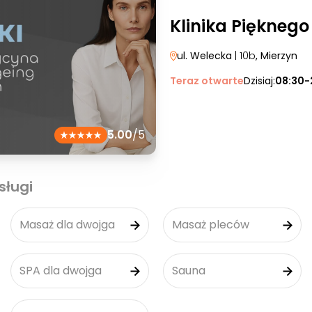
Klinika Pięknego
ul. Welecka
| 10b
, Mierzyn
Teraz otwarte
Dzisiaj:
08:30-
5.00
/5
sługi
Masaż dla dwojga
Masaż pleców
SPA dla dwojga
Sauna