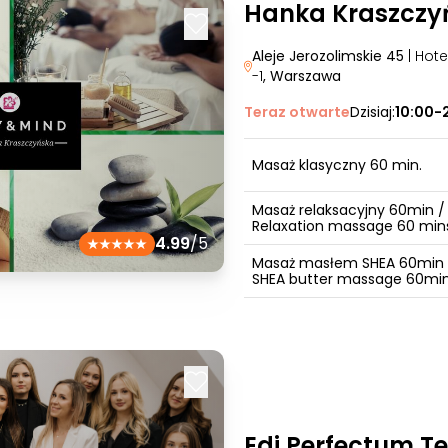
Hanka Kraszczy
Aleje Jerozolimskie 45
| Hot
-1
, Warszawa
Teraz otwarte
Dzisiaj:
10:00-
Masaż klasyczny 60 min.
Masaż relaksacyjny 60min /
Relaxation massage 60 min
4.99
/5
Masaż masłem SHEA 60min 
SHEA butter massage 60mi
Edi Perfectum 