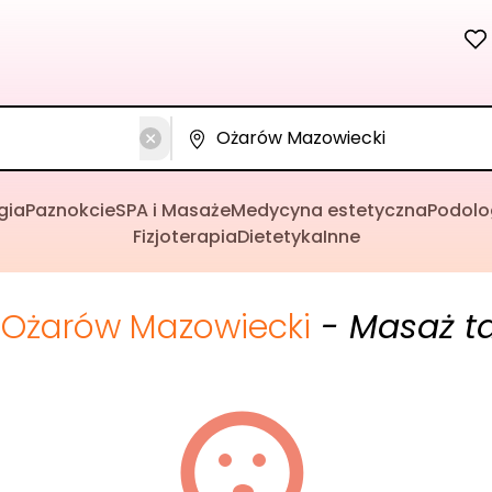
gia
Paznokcie
SPA i Masaże
Medycyna estetyczna
Podolo
Fizjoterapia
Dietetyka
Inne
Ożarów Mazowiecki
- Masaż ta