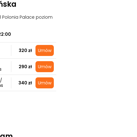
ńska
el Polonia Palace poziom
22:00
320 zł
Umów
290 zł
Umów
s
/
340 zł
Umów
ns
Team