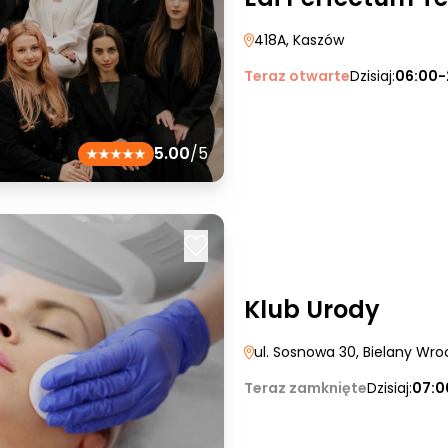
418A
, Kaszów
Teraz otwarte
Dzisiaj:
06:00-
5.00
/5
Klub Urody
ul. Sosnowa 30
, Bielany Wro
Teraz zamknięte
Dzisiaj:
07:0