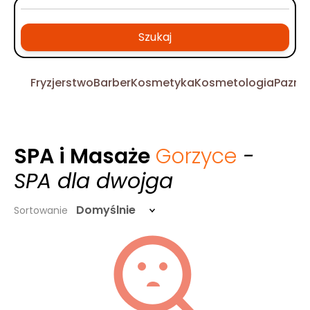
Szukaj
Fryzjerstwo
Barber
Kosmetyka
Kosmetologia
Pazno
SPA i Masaże
Gorzyce
-
SPA dla dwojga
Domyślnie
Sortowanie