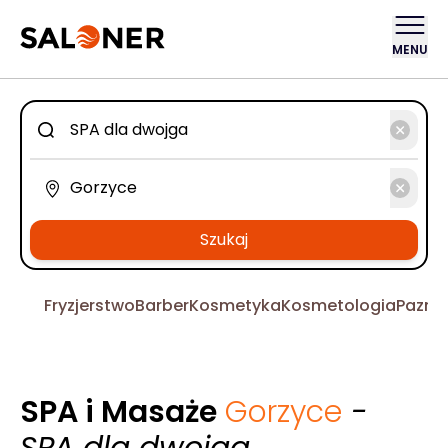
MENU
Szukaj
Fryzjerstwo
Barber
Kosmetyka
Kosmetologia
Pazno
SPA i Masaże
Gorzyce
-