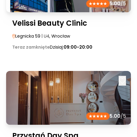
5.00
/5
Velissi Beauty Clinic
Legnicka 59
| U4
, Wrocław
Teraz zamknięte
Dzisiaj:
09:00-20:00
5.00
/5
Przystań Day Spa