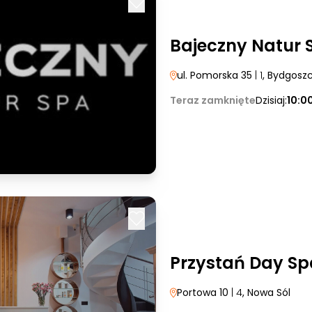
Bajeczny Natur 
ul. Pomorska 35
| 1
, Bydgosz
Teraz zamknięte
Dzisiaj:
10:0
Przystań Day Sp
Portowa 10
| 4
, Nowa Sól