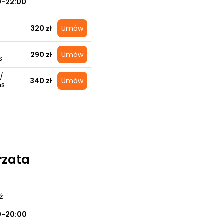
0-22:00
320 zł
Umów
290 zł
Umów
s
/
340 zł
Umów
ns
rzata
ź
0-20:00