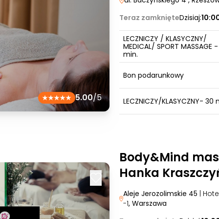
ul. Baczyńskiego 4
, Rzeszó
Teraz zamknięte
Dzisiaj:
10:0
LECZNICZY / KLASYCZNY/
MEDICAL/ SPORT MASSAGE -
min.
Bon podarunkowy
5.00
/5
LECZNICZY/KLASYCZNY- 30 m
Body&Mind mas
Hanka Kraszczy
Aleje Jerozolimskie 45
| Hot
-1
, Warszawa