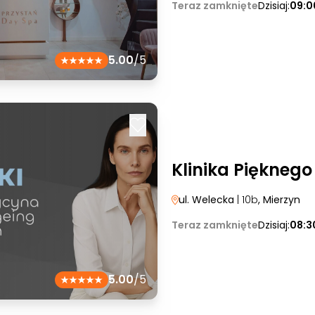
Teraz zamknięte
Dzisiaj:
09:0
5.00
/5
Klinika Pięknego
ul. Welecka
| 10b
, Mierzyn
Teraz zamknięte
Dzisiaj:
08:3
5.00
/5