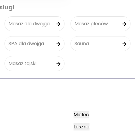
sługi
Masaż dla dwojga
Masaż pleców
SPA dla dwojga
Sauna
Masaż tajski
Mielec
Leszno