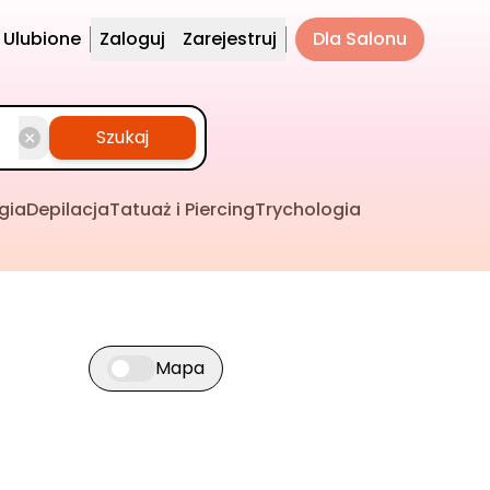
Ulubione
Zaloguj
Zarejestruj
Dla Salonu
Szukaj
gia
Depilacja
Tatuaż i Piercing
Trychologia
Mapa
Przełącz widok mapy