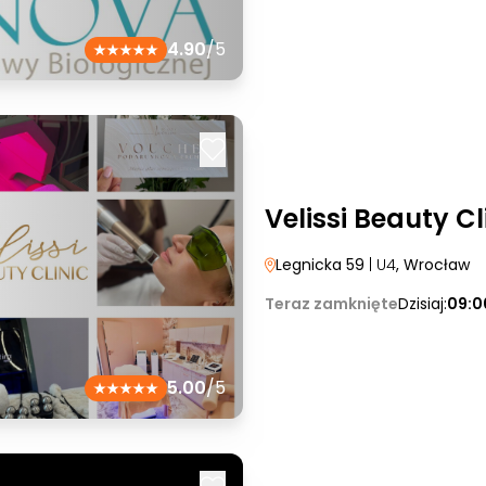
4.90
/5
Velissi Beauty Cl
Legnicka 59
| U4
, Wrocław
Teraz zamknięte
Dzisiaj:
09:0
5.00
/5