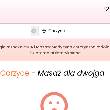
gia
Paznokcie
SPA i Masaże
Medycyna estetyczna
Podolo
Fizjoterapia
Dietetyka
Inne
Gorzyce
- Masaż dla dwojga