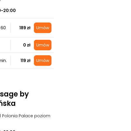
w
0-20:00
 60
189 zł
Umów
0 zł
Umów
in.
119 zł
Umów
sage by
ńska
el Polonia Palace poziom