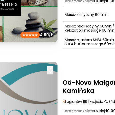
Teraz zamknięte
Dzisiaj:
10:0
Masaż klasyczny 60 min.
Masaż relaksacyjny 60min /
Relaxation massage 60 min
4.99
/5
Masaż masłem SHEA 60min 
SHEA butter massage 60mi
Od-Nova Małgo
Kamińska
Legionów 119
| wejście C
, Łód
Teraz zamknięte
Dzisiaj:
10:0