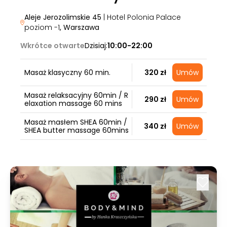
Aleje Jerozolimskie 45
| Hotel Polonia Palace
poziom -1
, Warszawa
Wkrótce otwarte
Dzisiaj:
10:00-22:00
Masaż klasyczny 60 min.
320 zł
Umów
Masaż relaksacyjny 60min / R
290 zł
Umów
elaxation massage 60 mins
Masaż masłem SHEA 60min /
340 zł
Umów
SHEA butter massage 60mins