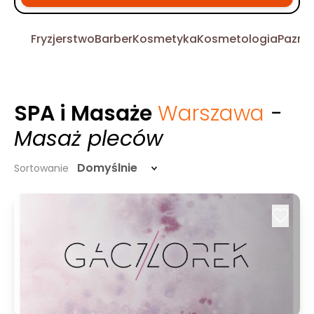
Fryzjerstwo
Barber
Kosmetyka
Kosmetologia
Pazno
SPA i Masaże
Warszawa
-
Masaż pleców
Domyślnie
Sortowanie