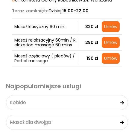
ul. Komitetu Obrony Robotników 24
, Warszawa
Teraz zamknięte
Dzisiaj:
15:00-22:00
Masaż klasyczny 60 min.
320 zł
Umów
Masaż relaksacyjny 60min / R
290 zł
Umów
elaxation massage 60 mins
Masaż częściowy ( pleców) /
190 zł
Umów
Partial massage
Najpopularniejsze usługi
Kobido
Masaż dla dwojga