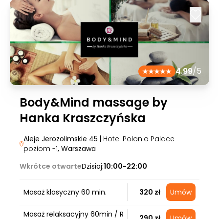
4.99
/5
Body&Mind massage by
Hanka Kraszczyńska
Aleje Jerozolimskie 45
| Hotel Polonia Palace
poziom -1
, Warszawa
Wkrótce otwarte
Dzisiaj:
10:00-22:00
Masaż klasyczny 60 min.
320 zł
Umów
Masaż relaksacyjny 60min / R
290 zł
Umów