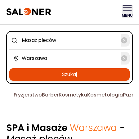
MENU
Szukaj
Fryzjerstwo
Barber
Kosmetyka
Kosmetologia
Pazno
SPA i Masaże
Warszawa
-