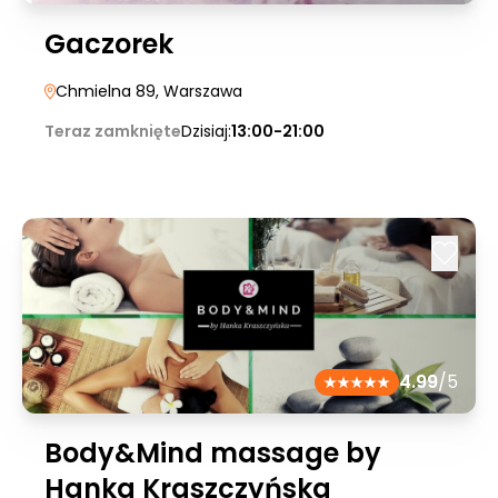
Gaczorek
Chmielna 89
, Warszawa
Teraz zamknięte
Dzisiaj:
13:00-21:00
4.99
/5
Body&Mind massage by
Hanka Kraszczyńska