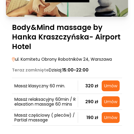
Body&Mind massage by
Hanka Kraszczyńska- Airport
Hotel
ul. Komitetu Obrony Robotników 24
, Warszawa
Teraz zamknięte
Dzisiaj:
15:00-22:00
Masaż klasyczny 60 min.
320 zł
Umów
Masaż relaksacyjny 60min / R
290 zł
Umów
elaxation massage 60 mins
Masaż częściowy ( pleców) /
190 zł
Umów
Partial massage