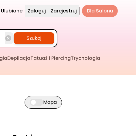
Ulubione
Zaloguj
Zarejestruj
Dla Salonu
Szukaj
gia
Depilacja
Tatuaż i Piercing
Trychologia
Mapa
Przełącz widok mapy