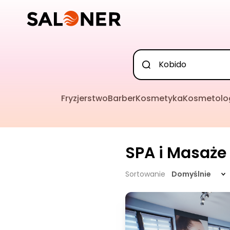
Fryzjerstwo
Barber
Kosmetyka
Kosmetolo
SPA i Masaże
Sortowanie
Domyślnie