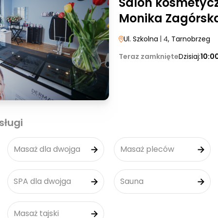
Salon kosmetyc
Monika Zagórsk
Ul. Szkolna
| 4
, Tarnobrzeg
Teraz zamknięte
Dzisiaj:
10:0
sługi
Masaż dla dwojga
Masaż pleców
SPA dla dwojga
Sauna
Masaż tajski