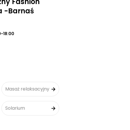
zny Fashion
a -Barnaś
0-18:00
Masaż relaksacyjny
Solarium