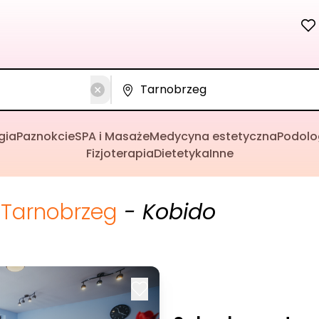
gia
Paznokcie
SPA i Masaże
Medycyna estetyczna
Podolo
Fizjoterapia
Dietetyka
Inne
Tarnobrzeg
- Kobido