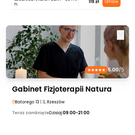
119 zł
Umów
n.
5.00
/5
Gabinet Fizjoterapii Natura
Batorego 13
| 3
, Rzeszów
Teraz zamknięte
Dzisiaj:
09:00-21:00