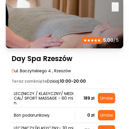
5.00
/5
Day Spa Rzeszów
ul. Baczyńskiego 4
, Rzeszów
Teraz zamknięte
Dzisiaj:
10:00-20:00
LECZNICZY / KLASYCZNY/ MEDI
CAL/ SPORT MASSAGE - 60 mi
189 zł
Umów
n.
Bon podarunkowy
0 zł
Umów
LECZNICZY/KLASYCZNY- 30 mi