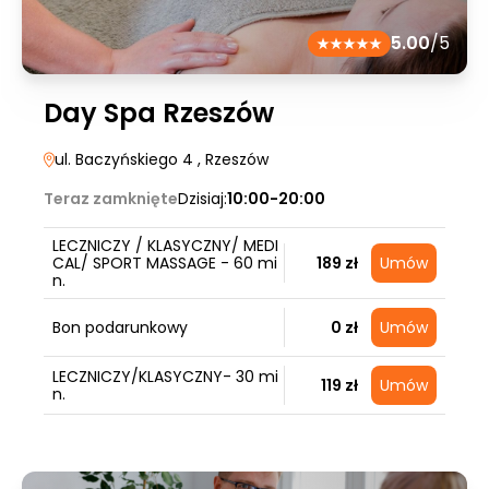
5.00
/5
Day Spa Rzeszów
ul. Baczyńskiego 4
, Rzeszów
Teraz zamknięte
Dzisiaj:
10:00-20:00
LECZNICZY / KLASYCZNY/ MEDI
CAL/ SPORT MASSAGE - 60 mi
189 zł
Umów
n.
Bon podarunkowy
0 zł
Umów
LECZNICZY/KLASYCZNY- 30 mi
119 zł
Umów
n.