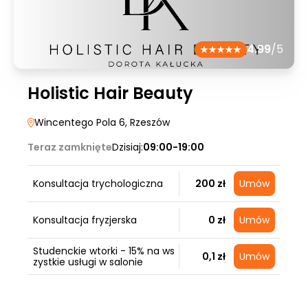
4.99
/5
Holistic Hair Beauty
Wincentego Pola 6
, Rzeszów
Teraz zamknięte
Dzisiaj:
09:00-19:00
Konsultacja trychologiczna
200 zł
Umów
Konsultacja fryzjerska
0 zł
Umów
Studenckie wtorki - 15% na ws
0,1 zł
Umów
zystkie usługi w salonie