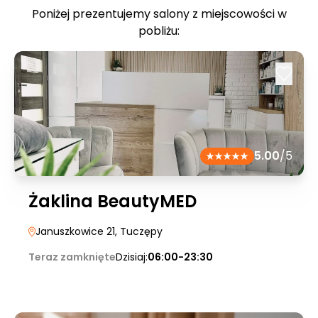
Poniżej prezentujemy salony z miejscowości w
pobliżu:
5.00
/5
Żaklina BeautyMED
Januszkowice 21
, Tuczępy
Teraz zamknięte
Dzisiaj:
06:00-23:30