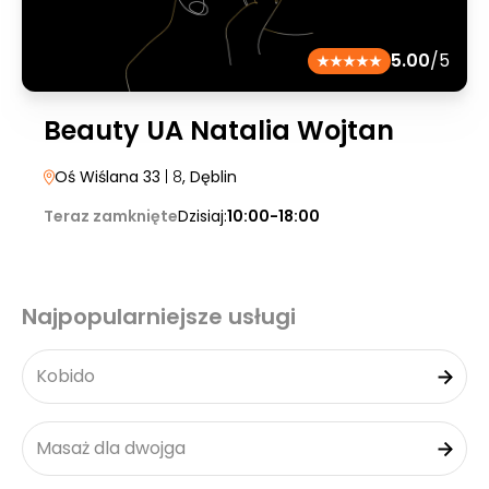
5.00
/5
Beauty UA Natalia Wojtan
Oś Wiślana 33
| 8
, Dęblin
Teraz zamknięte
Dzisiaj:
10:00-18:00
Najpopularniejsze usługi
Kobido
Masaż dla dwojga