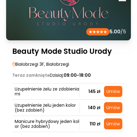
5.00
/5
Beauty Mode Studio Urody
Białobrzegi 3F
, Białobrzegi
Teraz zamknięte
Dzisiaj:
09:00-18:00
Uzupełnienie żelu ze zdobienia
145 zł
Umów
mi
Uzupełnienie żelu jeden kolor
140 zł
Umów
(bez zdobień)
Manicure hybrydowy jeden kol
110 zł
Umów
or (bez zdobień)