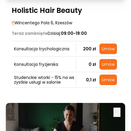
Holistic Hair Beauty
Wincentego Pola 6
, Rzeszów
Teraz zamknięte
Dzisiaj:
09:00-19:00
Konsultacja trychologiczna
200 zł
Umów
Konsultacja fryzjerska
0 zł
Umów
Studenckie wtorki - 15% na ws
0,1 zł
Umów
zystkie usługi w salonie