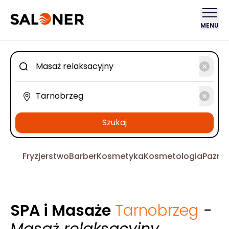
MENU
Szukaj
Fryzjerstwo
Barber
Kosmetyka
Kosmetologia
Pazno
SPA i Masaże
Tarnobrzeg
-