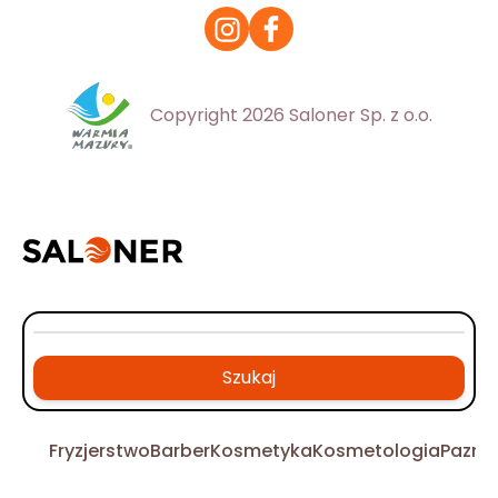
Copyright 2026 Saloner Sp. z o.o.
Szukaj
Fryzjerstwo
Barber
Kosmetyka
Kosmetologia
Pazno