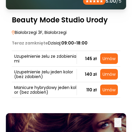
5.00
/5
Beauty Mode Studio Urody
Białobrzegi 3F
, Białobrzegi
Teraz zamknięte
Dzisiaj:
09:00-18:00
Uzupełnienie żelu ze zdobienia
145 zł
Umów
mi
Uzupełnienie żelu jeden kolor
140 zł
Umów
(bez zdobień)
Manicure hybrydowy jeden kol
110 zł
Umów
or (bez zdobień)