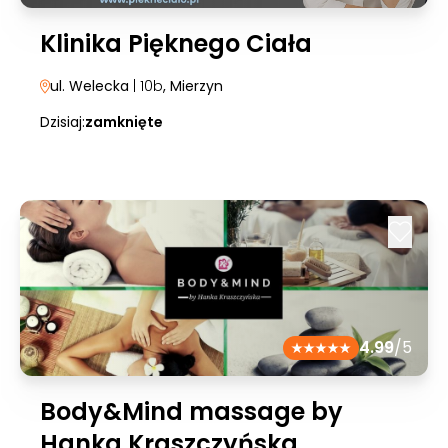
Klinika Pięknego Ciała
ul. Welecka
| 10b
, Mierzyn
Dzisiaj:
zamknięte
4.99
/5
Body&Mind massage by
Hanka Kraszczyńska