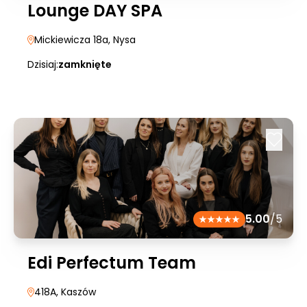
Lounge DAY SPA
Mickiewicza 18a
, Nysa
Dzisiaj:
zamknięte
5.00
/5
Edi Perfectum Team
418A
, Kaszów