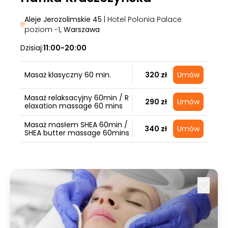
Aleje Jerozolimskie 45
| Hotel Polonia Palace
poziom -1
, Warszawa
Dzisiaj:
11:00-20:00
Masaż klasyczny 60 min.
320 zł
Umów
Masaż relaksacyjny 60min / R
290 zł
Umów
elaxation massage 60 mins
Masaż masłem SHEA 60min /
340 zł
Umów
SHEA butter massage 60mins