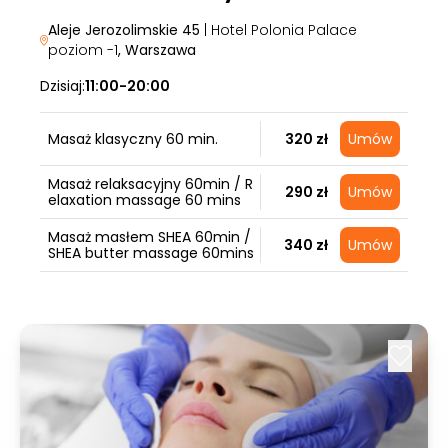
Aleje Jerozolimskie 45
| Hotel Polonia Palace
poziom -1
, Warszawa
Dzisiaj:
11:00-20:00
Masaż klasyczny 60 min.
320 zł
Umów
Masaż relaksacyjny 60min / R
290 zł
Umów
elaxation massage 60 mins
Masaż masłem SHEA 60min /
340 zł
Umów
SHEA butter massage 60mins