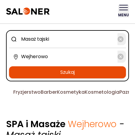
MENU
Szukaj
Fryzjerstwo
Barber
Kosmetyka
Kosmetologia
Pazno
SPA i Masaże
Wejherowo
-