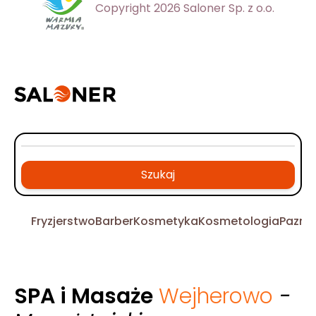
Copyright 2026 Saloner Sp. z o.o.
Szukaj
Fryzjerstwo
Barber
Kosmetyka
Kosmetologia
Pazno
SPA i Masaże
Wejherowo
-