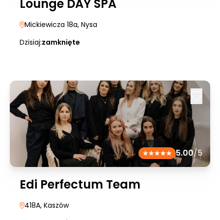
Lounge DAY SPA
Mickiewicza 18a
, Nysa
Dzisiaj:
zamknięte
5.00
/5
Edi Perfectum Team
418A
, Kaszów