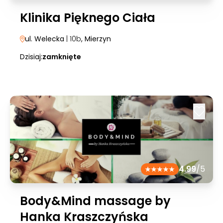
Klinika Pięknego Ciała
ul. Welecka
| 10b
, Mierzyn
Dzisiaj:
zamknięte
4.99
/5
Body&Mind massage by
Hanka Kraszczyńska