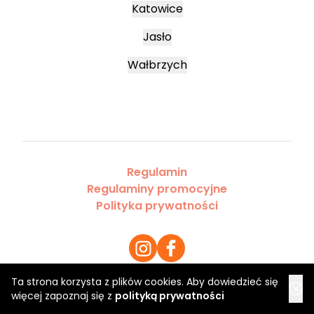
Katowice
Jasło
Wałbrzych
Regulamin
Regulaminy promocyjne
Polityka prywatności
Ta strona korzysta z plików cookies. Aby dowiedzieć się
więcej zapoznaj się z
polityką prywatności
Copyright 2026 Saloner Sp. z o.o.