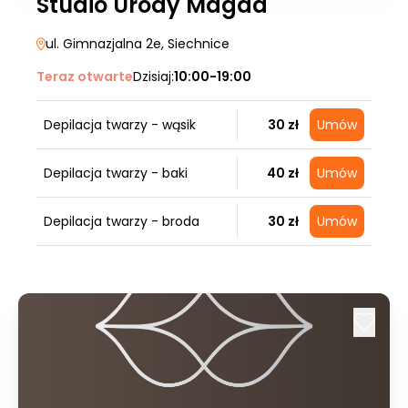
Studio Urody Magda
ul. Gimnazjalna 2e
, Siechnice
Teraz otwarte
Dzisiaj:
10:00-19:00
Depilacja twarzy - wąsik
30 zł
Umów
Depilacja twarzy - baki
40 zł
Umów
Depilacja twarzy - broda
30 zł
Umów