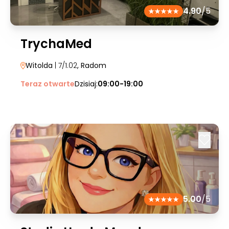
4.90
/5
TrychaMed
Witolda
| 7/1.02
, Radom
Teraz otwarte
Dzisiaj:
09:00-19:00
5.00
/5