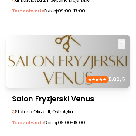
ul. Kościuszki 24
, Sępólno Krajeńskie
Teraz otwarte
Dzisiaj:
09:00-17:00
5.00
/5
Salon Fryzjerski Venus
Stefana Okrzei 11
, Ostrołęka
Teraz otwarte
Dzisiaj:
09:00-19:00