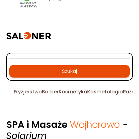
Szukaj
Fryzjerstwo
Barber
Kosmetyka
Kosmetologia
Pazno
SPA i Masaże
Wejherowo
-
Solarium