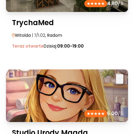
4.90
/5
TrychaMed
Witolda
| 7/1.02
, Radom
Teraz otwarte
Dzisiaj:
09:00-19:00
5.00
/5
Studio Urody Magda