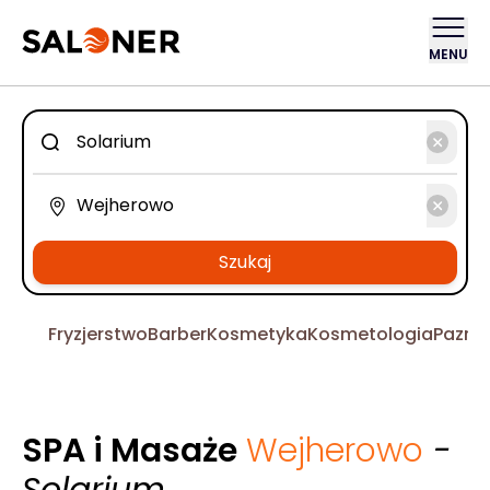
MENU
Szukaj
Fryzjerstwo
Barber
Kosmetyka
Kosmetologia
Pazno
SPA i Masaże
Wejherowo
-