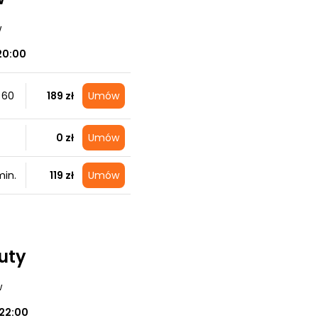
w
20:00
 60
189 zł
Umów
0 zł
Umów
in.
119 zł
Umów
auty
w
22:00