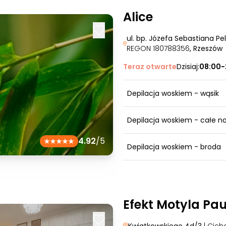
Alice
ul. bp. Józefa Sebastiana Pe
REGON 180788356
, Rzeszów
Teraz otwarte
Dzisiaj:
08:00-
Depilacja woskiem - wąsik
Depilacja woskiem - całe no
4.92
/5
Depilacja woskiem - broda
Efekt Motyla Pau