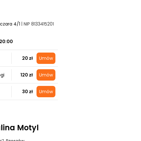
lczara 4/1
| NIP 8133415201
20:00
20 zł
Umów
gi
120 zł
Umów
30 zł
Umów
lina Motyl