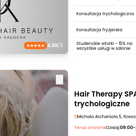
Konsultacja trychologiczna
Konsultacja fryzjerska
Studenckie wtorki - 15% na
4.99
/5
wszystkie usługi w salonie
Hair Therapy SP
trychologiczne
Michała Archanioła 5
, Rzes
Teraz otwarte
Dzisiaj:
09:00-