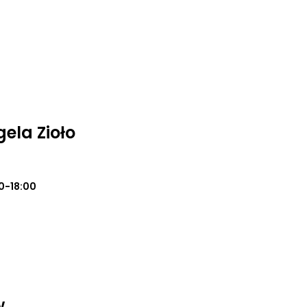
ela Zioło
0-18:00
w