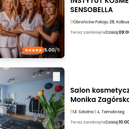
INSTYTUT KOSME
SENSOBELLA
Obrońców Pokoju 28
, Kolb
Teraz zamknięte
Dzisiaj:
09:0
5.00
/5
Salon kosmetyc
Monika Zagórsk
Ul. Szkolna
| 4
, Tarnobrzeg
Teraz zamknięte
Dzisiaj:
10:0