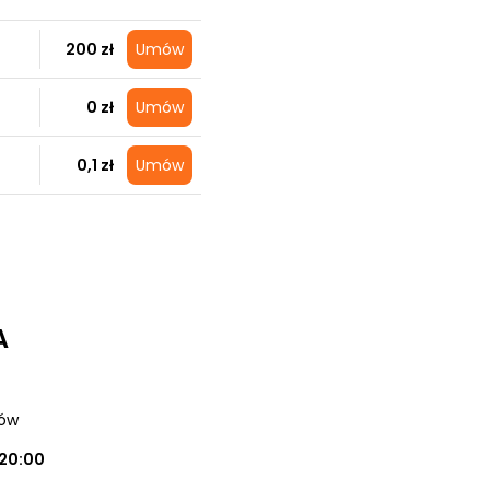
200 zł
Umów
0 zł
Umów
0,1 zł
Umów
A
zów
20:00