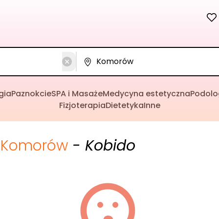
gia
Paznokcie
SPA i Masaże
Medycyna estetyczna
Podolo
Fizjoterapia
Dietetyka
Inne
Komorów
- Kobido