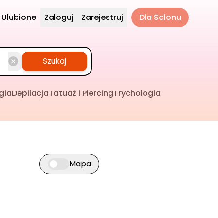
Ulubione
Zaloguj
Zarejestruj
Dla Salonu
Szukaj
gia
Depilacja
Tatuaż i Piercing
Trychologia
Mapa
Przełącz widok mapy