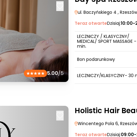
ul. Baczyńskiego 4
, Rzeszó
Teraz otwarte
Dzisiaj:
10:00-
LECZNICZY / KLASYCZNY/
MEDICAL/ SPORT MASSAGE -
min.
Bon podarunkowy
5.00
/5
LECZNICZY/KLASYCZNY- 30 m
Holistic Hair Be
Wincentego Pola 6
, Rzeszó
Teraz otwarte
Dzisiaj:
09:00-