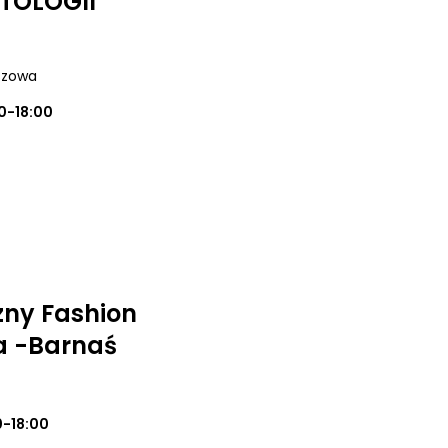
TOLOGII
uszowa
0-18:00
zny Fashion
a -Barnaś
0-18:00