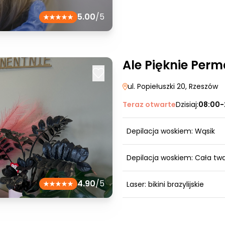
5.00
/5
Ale Pięknie Per
ul. Popiełuszki 20
, Rzeszów
Teraz otwarte
Dzisiaj:
08:00-
Depilacja woskiem: Wąsik
Depilacja woskiem: Cała tw
4.90
/5
Laser: bikini brazylijskie