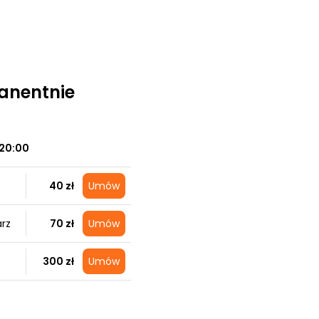
manentnie
20:00
40 zł
Umów
arz
70 zł
Umów
300 zł
Umów