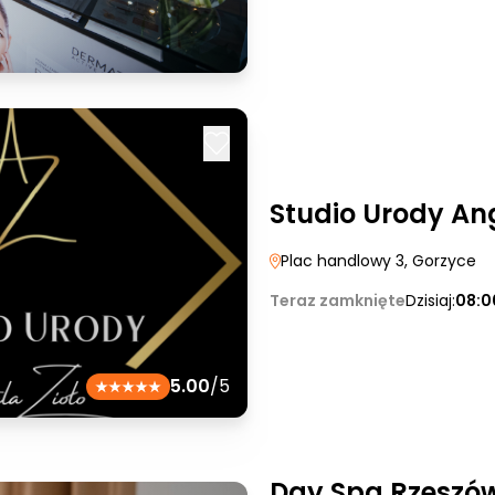
Studio Urody Ang
Plac handlowy 3
, Gorzyce
Teraz zamknięte
Dzisiaj:
08:0
5.00
/5
Day Spa Rzeszó