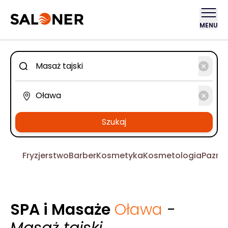
MENU
Szukaj
Fryzjerstwo
Barber
Kosmetyka
Kosmetologia
Pazno
SPA i Masaże
Oława
-