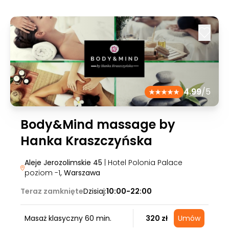
4.99
/5
Body&Mind massage by
Hanka Kraszczyńska
Aleje Jerozolimskie 45
| Hotel Polonia Palace
poziom -1
, Warszawa
Teraz zamknięte
Dzisiaj:
10:00-22:00
Masaż klasyczny 60 min.
320 zł
Umów