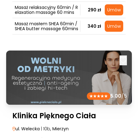
Masaż relaksacyjny 60min / R
290 zł
Umów
elaxation massage 60 mins
Masaż masłem SHEA 60min /
340 zł
Umów
SHEA butter massage 60mins
5.00
/5
Klinika Pięknego Ciała
ul. Welecka
| 10b
, Mierzyn