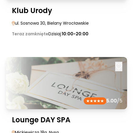
Klub Urody
ul. Sosnowa 30
, Bielany Wrocławskie
Teraz zamknięte
Dzisiaj:
10:00-20:00
5.00
/5
Lounge DAY SPA
Mickiewicza 18a
, Nysa