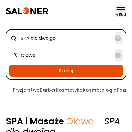
MENU
Szukaj
Fryzjerstwo
Barber
Kosmetyka
Kosmetologia
Pazno
SPA i Masaże
Oława
- SPA