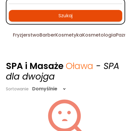
Szukaj
Fryzjerstwo
Barber
Kosmetyka
Kosmetologia
Pazno
SPA i Masaże
Oława
- SPA
dla dwojga
Domyślnie
Sortowanie