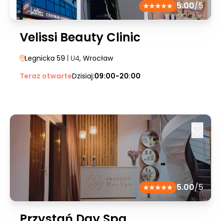
5.00
/5
Velissi Beauty Clinic
Legnicka 59
| U4
, Wrocław
Teraz otwarte
Dzisiaj:
09:00-20:00
5.00
/5
Przystań Day Spa