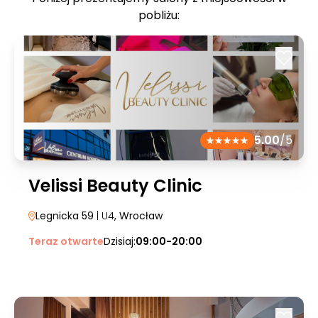
pobliżu:
5.00
/5
Velissi Beauty Clinic
Legnicka 59
| U4
, Wrocław
Teraz otwarte
Dzisiaj:
09:00-20:00