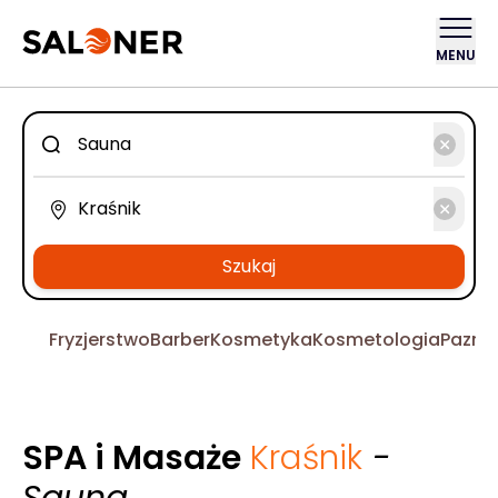
MENU
Szukaj
Fryzjerstwo
Barber
Kosmetyka
Kosmetologia
Pazno
SPA i Masaże
Kraśnik
-