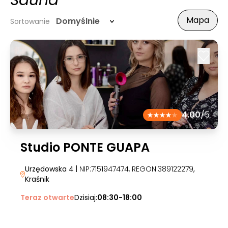
Sauna
Mapa
Domyślnie
Sortowanie
4.00
/5
Studio PONTE GUAPA
Urzędowska 4
| NIP:7151947474, REGON:389122279
,
Kraśnik
Teraz otwarte
Dzisiaj:
08:30-18:00