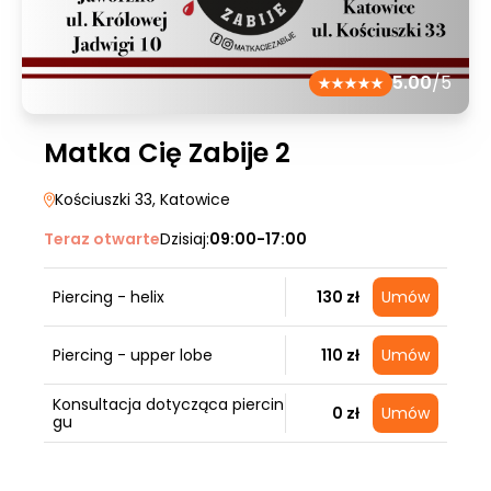
5.00
/5
Matka Cię Zabije 2
Kościuszki 33
, Katowice
Teraz otwarte
Dzisiaj:
09:00-17:00
Piercing - helix
130 zł
Umów
Piercing - upper lobe
110 zł
Umów
Konsultacja dotycząca piercin
0 zł
Umów
gu