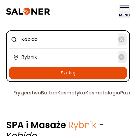
MENU
Szukaj
Fryzjerstwo
Barber
Kosmetyka
Kosmetologia
Pazno
SPA i Masaże
Rybnik
-