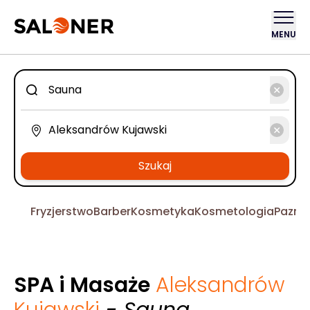
MENU
Szukaj
Fryzjerstwo
Barber
Kosmetyka
Kosmetologia
Pazno
SPA i Masaże
Aleksandrów