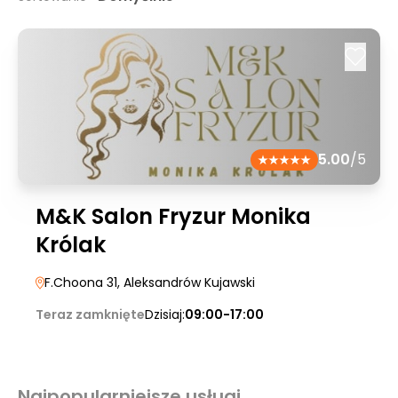
5.00
/5
M&K Salon Fryzur Monika
Królak
F.Choona 31
, Aleksandrów Kujawski
Teraz zamknięte
Dzisiaj:
09:00-17:00
Najpopularniejsze usługi