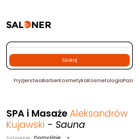
Szukaj
Fryzjerstwo
Barber
Kosmetyka
Kosmetologia
Pazno
SPA i Masaże
Aleksandrów
Kujawski
- Sauna
Domyślnie
Sortowanie