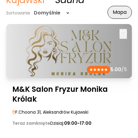
Kujawski
- Sauna
Mapa
Domyślnie
Sortowanie
5.00
/5
M&K Salon Fryzur Monika
Królak
F.Choona 31
, Aleksandrów Kujawski
Teraz zamknięte
Dzisiaj:
09:00-17:00