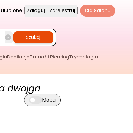
Ulubione
Zaloguj
Zarejestruj
Dla Salonu
Szukaj
gia
Depilacja
Tatuaż i Piercing
Trychologia
la dwojga
Mapa
Przełącz widok mapy