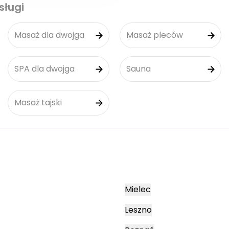
sługi
Masaż dla dwojga
Masaż pleców
SPA dla dwojga
Sauna
Masaż tajski
Mielec
Leszno