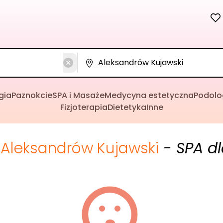
gia
Paznokcie
SPA i Masaże
Medycyna estetyczna
Podolo
Fizjoterapia
Dietetyka
Inne
Aleksandrów Kujawski
- SPA d