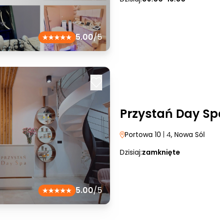
5.00
/5
Przystań Day Sp
Portowa 10
| 4
, Nowa Sól
Dzisiaj:
zamknięte
5.00
/5