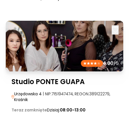
4.00
/5
Studio PONTE GUAPA
Urzędowska 4
| NIP:7151947474, REGON:389122279
,
Kraśnik
Teraz zamknięte
Dzisiaj:
08:00-13:00