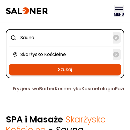
MENU
Szukaj
Fryzjerstwo
Barber
Kosmetyka
Kosmetologia
Pazno
SPA i Masaże
Skarżysko