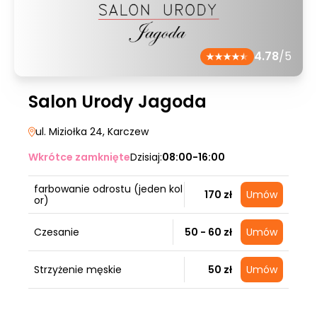
4.78
/5
Salon Urody Jagoda
ul. Miziołka 24
, Karczew
Wkrótce zamknięte
Dzisiaj:
08:00-16:00
farbowanie odrostu (jeden kol
170 zł
Umów
or)
Czesanie
50 - 60 zł
Umów
Strzyżenie męskie
50 zł
Umów