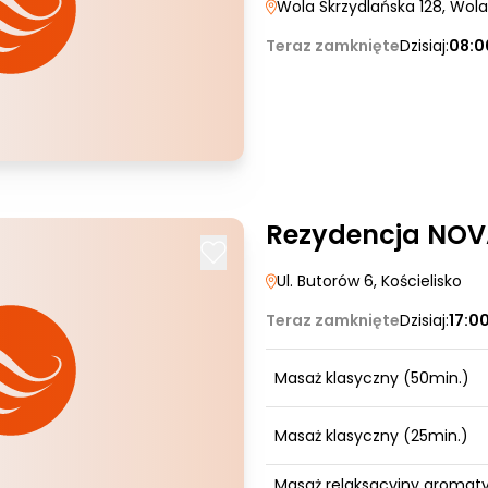
Wola Skrzydlańska 128
, Wol
Teraz zamknięte
Dzisiaj:
08:0
Rezydencja NO
Ul. Butorów 6
, Kościelisko
Teraz zamknięte
Dzisiaj:
17:0
Masaż klasyczny (50min.)
Masaż klasyczny (25min.)
Masaż relaksacyjny aromat