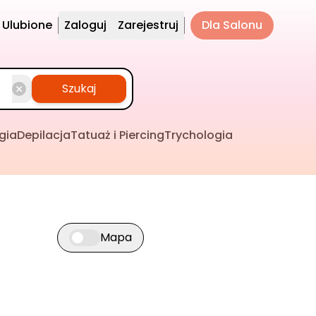
Ulubione
Zaloguj
Zarejestruj
Dla Salonu
Szukaj
gia
Depilacja
Tatuaż i Piercing
Trychologia
Mapa
Przełącz widok mapy