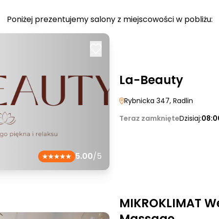
Poniżej prezentujemy salony z miejscowości w pobliżu:
La-Beauty
Rybnicka 347
, Radlin
Teraz zamknięte
Dzisiaj:
08:0
5.00
/5
MIKROKLIMAT We
Massage