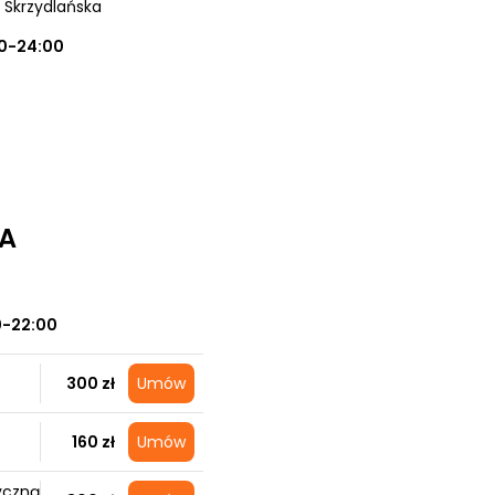
a Skrzydlańska
0-24:00
VA
0-22:00
300 zł
Umów
160 zł
Umów
yczną