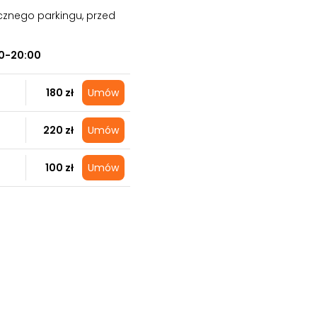
cznego parkingu, przed
0-20:00
180 zł
Umów
220 zł
Umów
100 zł
Umów