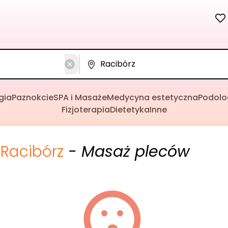
gia
Paznokcie
SPA i Masaże
Medycyna estetyczna
Podolo
Fizjoterapia
Dietetyka
Inne
Racibórz
- Masaż pleców