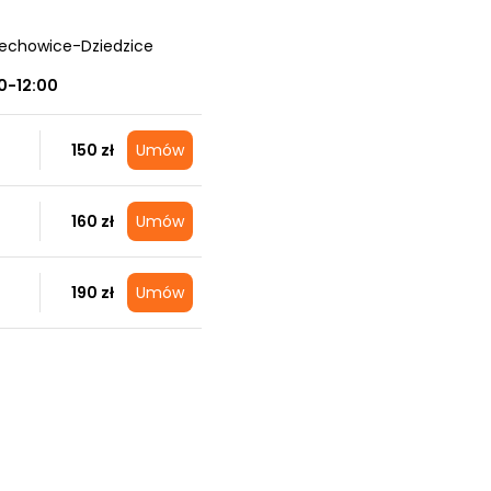
zechowice-Dziedzice
0-12:00
150 zł
Umów
160 zł
Umów
190 zł
Umów