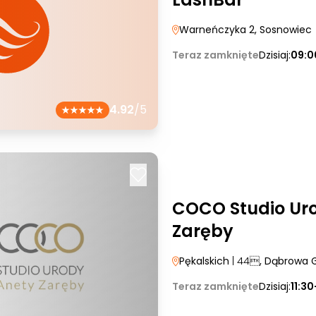
Warneńczyka 2
, Sosnowiec
Teraz zamknięte
Dzisiaj:
09:0
4.92
/5
COCO Studio Ur
Zaręby
Pękalskich
| 44
, Dąbrowa 
Teraz zamknięte
Dzisiaj:
11:30