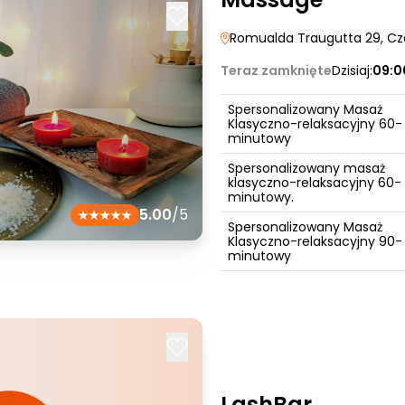
Romualda Traugutta 29
, C
Teraz zamknięte
Dzisiaj:
09:0
Spersonalizowany Masaż
Klasyczno-relaksacyjny 60-
minutowy
Spersonalizowany masaż
klasyczno-relaksacyjny 60-
minutowy.
5.00
/5
Spersonalizowany Masaż
Klasyczno-relaksacyjny 90-
minutowy
LashBar