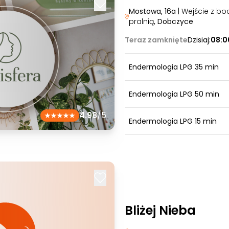
Mostowa, 16a
| Wejście z bo
pralnią
, Dobczyce
Teraz zamknięte
Dzisiaj:
08:0
Endermologia LPG 35 min
Endermologia LPG 50 min
4.98
/5
Endermologia LPG 15 min
Bliżej Nieba