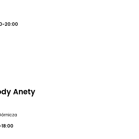
0-20:00
ody Anety
Górnicza
-18:00