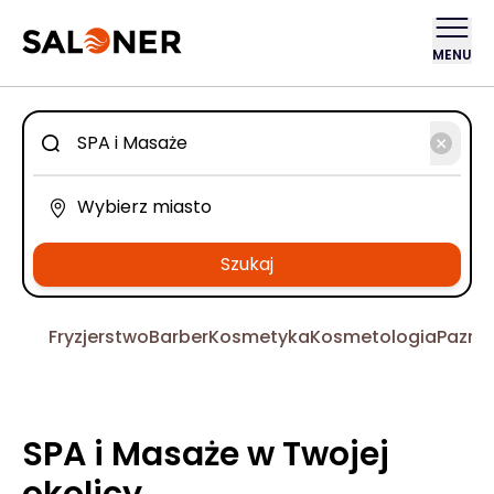
MENU
Szukaj
Fryzjerstwo
Barber
Kosmetyka
Kosmetologia
Pazno
SPA i Masaże w Twojej