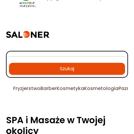
Szukaj
Fryzjerstwo
Barber
Kosmetyka
Kosmetologia
Pazno
SPA i Masaże w Twojej
okolicy