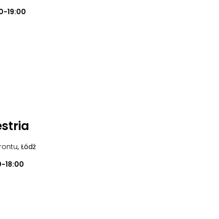
0-19:00
stria
frontu
, Łódź
0-18:00