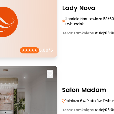
Lady Nova
Gabriela Narutowicza 58/60 
Trybunalski
Teraz zamknięte
Dzisiaj:
08:0
5.00
/5
Salon Madam
Rolnicza 64
, Piotrków Trybun
Teraz zamknięte
Dzisiaj:
08:0