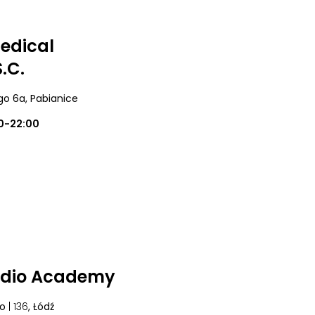
edical
.C.
ego 6a
, Pabianice
0-22:00
udio Academy
go
| 136
, Łódź