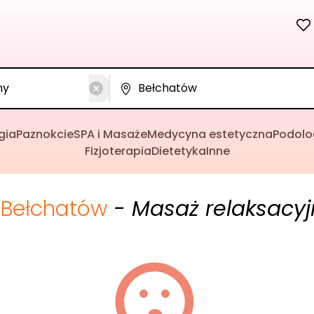
gia
Paznokcie
SPA i Masaże
Medycyna estetyczna
Podolo
Fizjoterapia
Dietetyka
Inne
Bełchatów
- Masaż relaksacyj