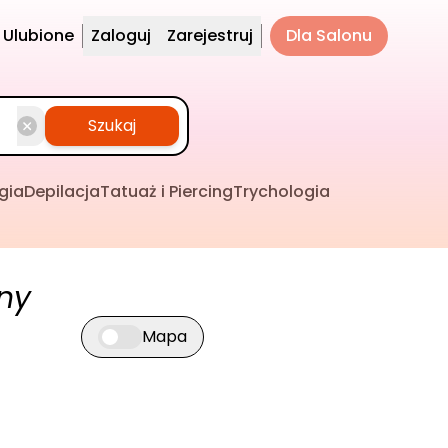
Ulubione
Zaloguj
Zarejestruj
Dla Salonu
Szukaj
gia
Depilacja
Tatuaż i Piercing
Trychologia
ny
Mapa
Przełącz widok mapy