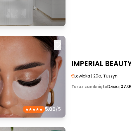
IMPERIAL BEAUT
Łowicka
| 20a
, Tuszyn
Teraz zamknięte
Dzisiaj:
07:0
5.00
/5