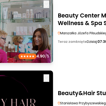
Beauty Center M
Wellness & Spa S
Marszałka Józefa Piłsudski
Teraz zamknięte
Dzisiaj:
07:3
4.90
/5
Beauty&Hair St
Stanisława Przybyszewskie