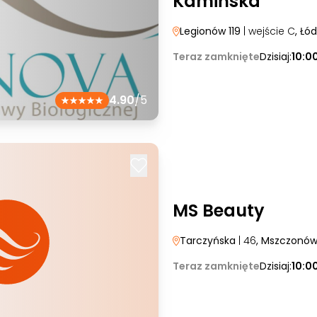
Kamińska
Legionów 119
| wejście C
, Łód
Teraz zamknięte
Dzisiaj:
10:0
4.90
/5
MS Beauty
Tarczyńska
| 46
, Mszczonó
Teraz zamknięte
Dzisiaj:
10:0