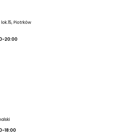
lok.15
, Piotrków
0-20:00
alski
0-18:00