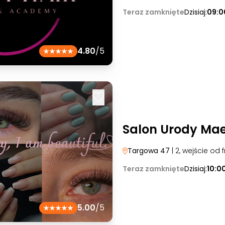
Teraz zamknięte
Dzisiaj:
09:0
4.80
/5
Salon Urody Mae
Targowa 47
| 2, wejście od 
Teraz zamknięte
Dzisiaj:
10:0
5.00
/5