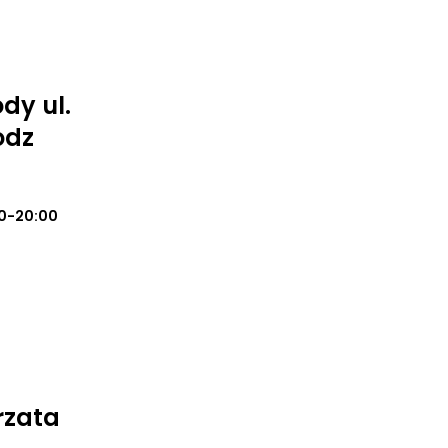
dy ul.
odz
0-20:00
rzata