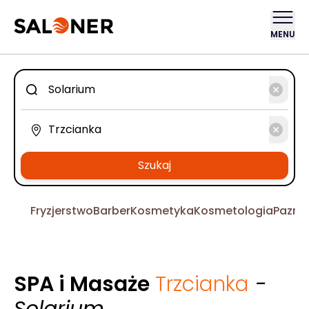
MENU
Szukaj
Fryzjerstwo
Barber
Kosmetyka
Kosmetologia
Pazno
SPA i Masaże
Trzcianka
-