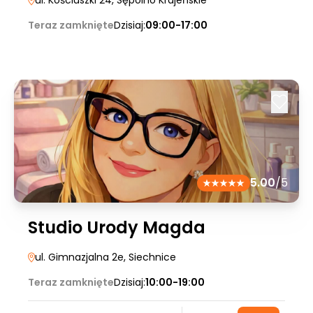
ul. Kościuszki 24
, Sępólno Krajeńskie
Teraz zamknięte
Dzisiaj:
09:00-17:00
5.00
/5
Studio Urody Magda
ul. Gimnazjalna 2e
, Siechnice
Teraz zamknięte
Dzisiaj:
10:00-19:00