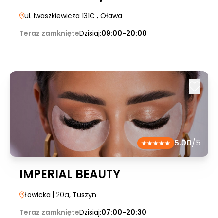
ul. Iwaszkiewicza 131C
, Oława
Teraz zamknięte
Dzisiaj:
09:00-20:00
5.00
/5
IMPERIAL BEAUTY
Łowicka
| 20a
, Tuszyn
Teraz zamknięte
Dzisiaj:
07:00-20:30