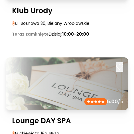
Klub Urody
ul. Sosnowa 30
, Bielany Wrocławskie
Teraz zamknięte
Dzisiaj:
10:00-20:00
5.00
/5
Lounge DAY SPA
Mickiewicza 18a
, Nysa