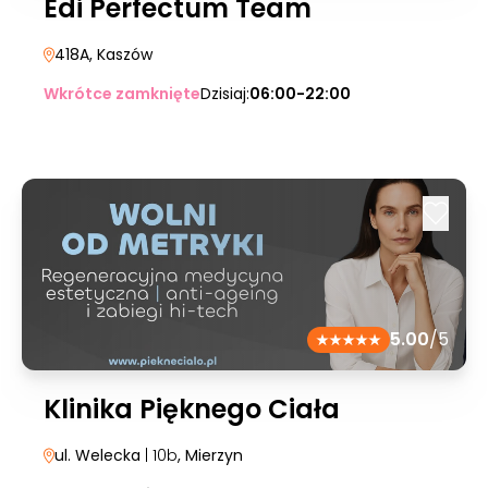
Edi Perfectum Team
418A
, Kaszów
Wkrótce zamknięte
Dzisiaj:
06:00-22:00
5.00
/5
Klinika Pięknego Ciała
ul. Welecka
| 10b
, Mierzyn