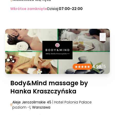
Wkrótce zamknięte
Dzisiaj:
07:00-22:00
4.99
/5
Body&Mind massage by
Hanka Kraszczyńska
Aleje Jerozolimskie 45
| Hotel Polonia Palace
poziom -1
, Warszawa