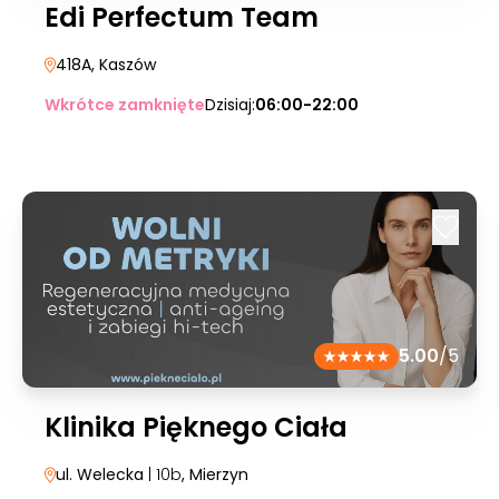
Edi Perfectum Team
418A
, Kaszów
Wkrótce zamknięte
Dzisiaj:
06:00-22:00
5.00
/5
Klinika Pięknego Ciała
ul. Welecka
| 10b
, Mierzyn