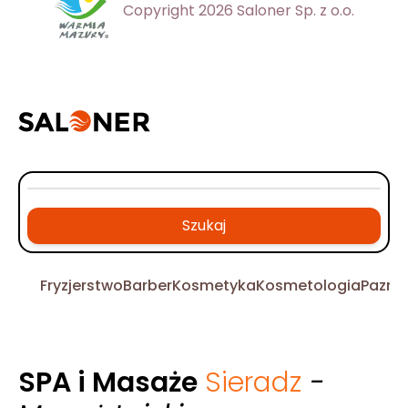
Copyright 2026 Saloner Sp. z o.o.
Szukaj
Fryzjerstwo
Barber
Kosmetyka
Kosmetologia
Pazno
SPA i Masaże
Sieradz
-