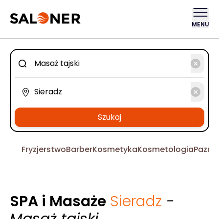
MENU
Szukaj
Fryzjerstwo
Barber
Kosmetyka
Kosmetologia
Pazno
SPA i Masaże
Sieradz
-