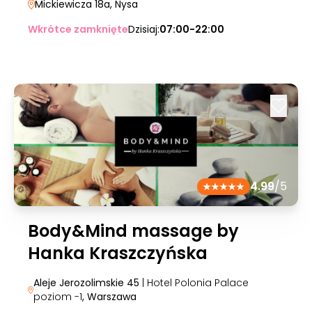
Mickiewicza 18a
, Nysa
Wkrótce zamknięte
Dzisiaj:
07:00-22:00
4.99
/5
Body&Mind massage by
Hanka Kraszczyńska
Aleje Jerozolimskie 45
| Hotel Polonia Palace
poziom -1
, Warszawa