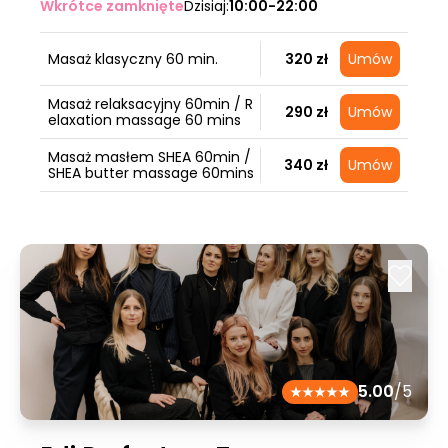
Wkrótce zamknięte
Dzisiaj:
10:00-22:00
Masaż klasyczny 60 min.
320 zł
Umów
Masaż relaksacyjny 60min / R
290 zł
Umów
elaxation massage 60 mins
Masaż masłem SHEA 60min /
340 zł
Umów
SHEA butter massage 60mins
5.00
/5