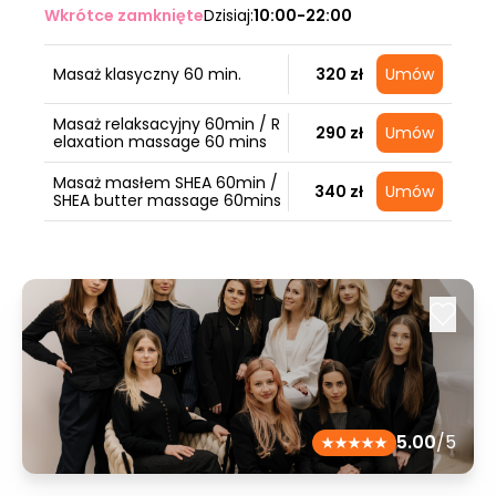
Wkrótce zamknięte
Dzisiaj:
10:00-22:00
Masaż klasyczny 60 min.
320 zł
Umów
Masaż relaksacyjny 60min / R
290 zł
Umów
elaxation massage 60 mins
Masaż masłem SHEA 60min /
340 zł
Umów
SHEA butter massage 60mins
5.00
/5