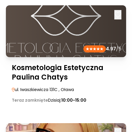
4.97
/5
Kosmetologia Estetyczna
Paulina Chatys
ul. Iwaszkiewicza 131C
, Oława
Teraz zamknięte
Dzisiaj:
10:00-15:00