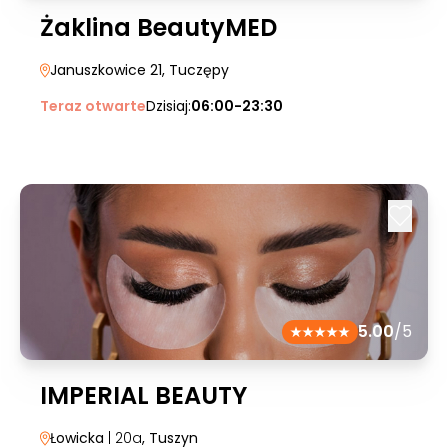
Żaklina BeautyMED
Januszkowice 21
, Tuczępy
Teraz otwarte
Dzisiaj:
06:00-23:30
5.00
/5
IMPERIAL BEAUTY
Łowicka
| 20a
, Tuszyn