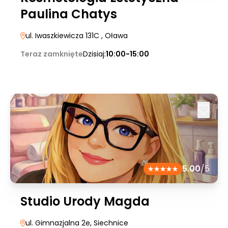
Paulina Chatys
ul. Iwaszkiewicza 131C
, Oława
Teraz zamknięte
Dzisiaj:
10:00-15:00
5.00
/5
Studio Urody Magda
ul. Gimnazjalna 2e
, Siechnice