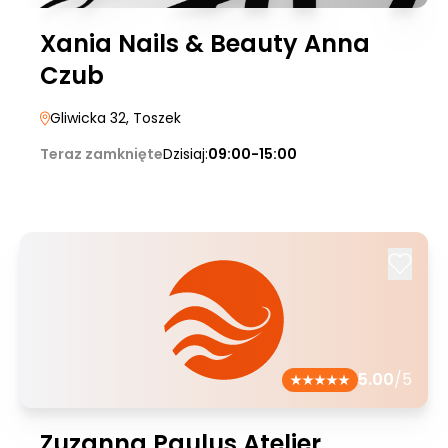
Xania Nails & Beauty Anna
Czub
Gliwicka 32
, Toszek
Teraz zamknięte
Dzisiaj:
09:00-15:00
5.00
/5
Zuzanna Paulus Atelier