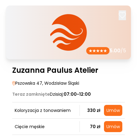
5.00
/5
Zuzanna Paulus Atelier
Pszowska 47
, Wodzisław Śląski
Teraz zamknięte
Dzisiaj:
07:00-12:00
Koloryzacja z tonowaniem
330 zł
Umów
Cięcie męskie
70 zł
Umów