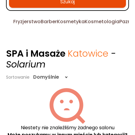
Szukaj
Fryzjerstwo
Barber
Kosmetyka
Kosmetologia
Pazno
SPA i Masaże
Katowice
-
Solarium
Domyślnie
Sortowanie
Niestety nie znaleźliśmy żadnego salonu
Może poszukamy w innym mieście lub kategorii?