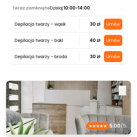
Teraz zamknięte
Dzisiaj:
10:00-14:00
Depilacja twarzy - wąsik
30 zł
Umów
Depilacja twarzy - baki
40 zł
Umów
Depilacja twarzy - broda
30 zł
Umów
5.00
/5