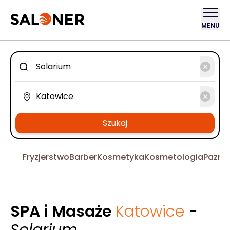
MENU
Szukaj
Fryzjerstwo
Barber
Kosmetyka
Kosmetologia
Pazno
SPA i Masaże
Katowice
-