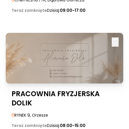
Chemiczna
| 7A
, Dąbrowa Górnicza
Teraz zamknięte
Dzisiaj:
09:00-17:00
PRACOWNIA FRYZJERSKA
DOLIK
RYNEK 9
, Orzesze
Teraz zamknięte
Dzisiaj:
08:00-15:00