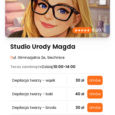
5.00
/5
Studio Urody Magda
ul. Gimnazjalna 2e
, Siechnice
Teraz zamknięte
Dzisiaj:
10:00-14:00
Depilacja twarzy - wąsik
30 zł
Umów
Depilacja twarzy - baki
40 zł
Umów
Depilacja twarzy - broda
30 zł
Umów