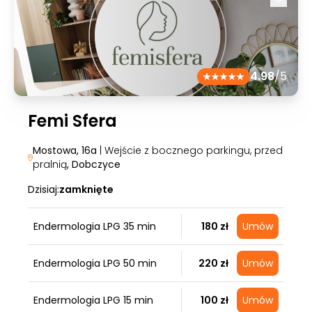
4.98
/5
Femi Sfera
Mostowa, 16a
| Wejście z bocznego parkingu, przed
pralnią
, Dobczyce
Dzisiaj:
zamknięte
Endermologia LPG 35 min
180 zł
Umów
Endermologia LPG 50 min
220 zł
Umów
Endermologia LPG 15 min
100 zł
Umów