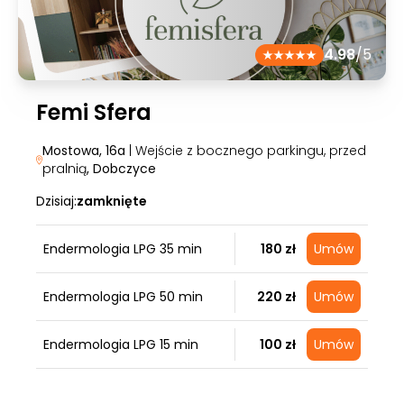
4.98
/5
Femi Sfera
Mostowa, 16a
| Wejście z bocznego parkingu, przed
pralnią
, Dobczyce
Dzisiaj:
zamknięte
Endermologia LPG 35 min
180 zł
Umów
Endermologia LPG 50 min
220 zł
Umów
Endermologia LPG 15 min
100 zł
Umów