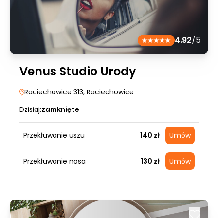
4.92
/5
Venus Studio Urody
Raciechowice 313
, Raciechowice
Dzisiaj:
zamknięte
Przekłuwanie uszu
140 zł
Umów
Przekłuwanie nosa
130 zł
Umów