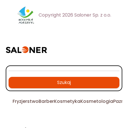
Copyright 2026 Saloner Sp. z o.o.
Szukaj
Fryzjerstwo
Barber
Kosmetyka
Kosmetologia
Pazno