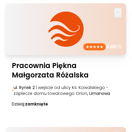
4.88
/5
Pracownia Piękna
Małgorzata Różalska
ul. Rynek 2
| wejście od ulicy Ks. Kowalskiego -
zaplecze domu towarowego Orion
, Limanowa
Dzisiaj:
zamknięte