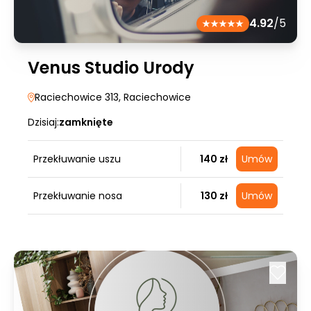
4.92
/5
Venus Studio Urody
Raciechowice 313
, Raciechowice
Dzisiaj:
zamknięte
Przekłuwanie uszu
140 zł
Umów
Przekłuwanie nosa
130 zł
Umów