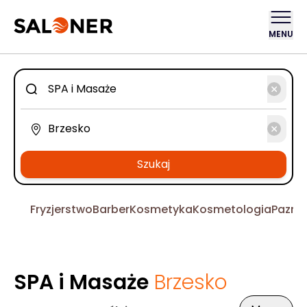
MENU
Szukaj
Fryzjerstwo
Barber
Kosmetyka
Kosmetologia
Pazno
SPA i Masaże
Brzesko