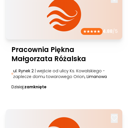
4.88
/5
Pracownia Piękna
Małgorzata Różalska
ul. Rynek 2
| wejście od ulicy Ks. Kowalskiego -
zaplecze domu towarowego Orion
, Limanowa
Dzisiaj:
zamknięte