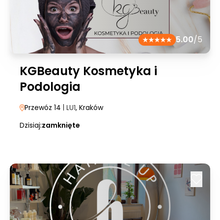
5.00
/5
KGBeauty Kosmetyka i
Podologia
Przewóz 14
| LU1
, Kraków
Dzisiaj:
zamknięte