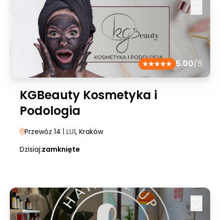
5.00
/5
KGBeauty Kosmetyka i
Podologia
Przewóz 14
| LU1
, Kraków
Dzisiaj:
zamknięte