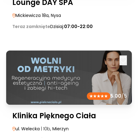
Lounge DAY SPA
Mickiewicza 18a
, Nysa
Teraz zamknięte
Dzisiaj:
07:00-22:00
5.00
/5
Klinika Pięknego Ciała
ul. Welecka
| 10b
, Mierzyn