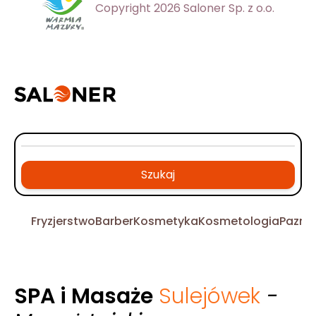
Copyright 2026 Saloner Sp. z o.o.
Szukaj
Fryzjerstwo
Barber
Kosmetyka
Kosmetologia
Pazno
SPA i Masaże
Sulejówek
-