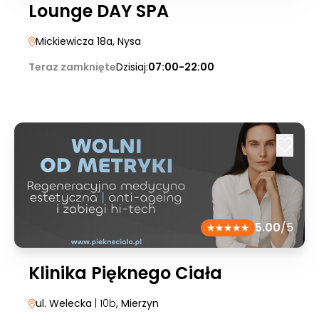
Lounge DAY SPA
Mickiewicza 18a
, Nysa
Teraz zamknięte
Dzisiaj:
07:00-22:00
5.00
/5
Klinika Pięknego Ciała
ul. Welecka
| 10b
, Mierzyn