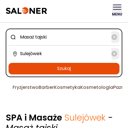
MENU
Szukaj
Fryzjerstwo
Barber
Kosmetyka
Kosmetologia
Pazno
SPA i Masaże
Sulejówek
-