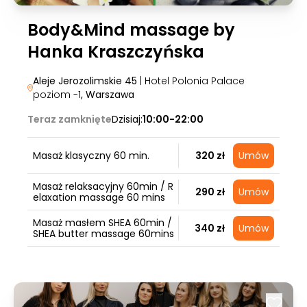
Body&Mind massage by
Hanka Kraszczyńska
Aleje Jerozolimskie 45
| Hotel Polonia Palace
poziom -1
, Warszawa
Teraz zamknięte
Dzisiaj:
10:00-22:00
Masaż klasyczny 60 min.
320 zł
Umów
Masaż relaksacyjny 60min / R
290 zł
Umów
elaxation massage 60 mins
Masaż masłem SHEA 60min /
340 zł
Umów
SHEA butter massage 60mins