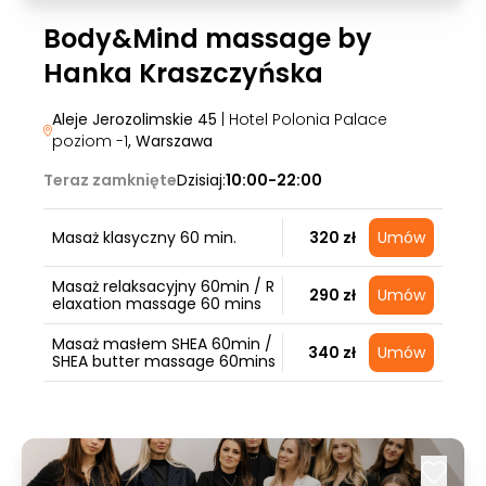
Body&Mind massage by
Hanka Kraszczyńska
Aleje Jerozolimskie 45
| Hotel Polonia Palace
poziom -1
, Warszawa
Teraz zamknięte
Dzisiaj:
10:00-22:00
Masaż klasyczny 60 min.
320 zł
Umów
Masaż relaksacyjny 60min / R
290 zł
Umów
elaxation massage 60 mins
Masaż masłem SHEA 60min /
340 zł
Umów
SHEA butter massage 60mins