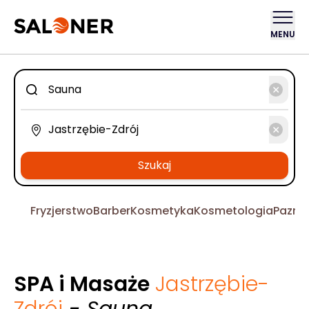
MENU
Szukaj
Fryzjerstwo
Barber
Kosmetyka
Kosmetologia
Pazno
SPA i Masaże
Jastrzębie-