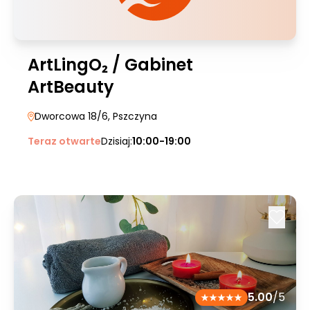
ArtLingO₂ / Gabinet
ArtBeauty
Dworcowa 18/6
, Pszczyna
Teraz otwarte
Dzisiaj:
10:00-19:00
5.00
/5