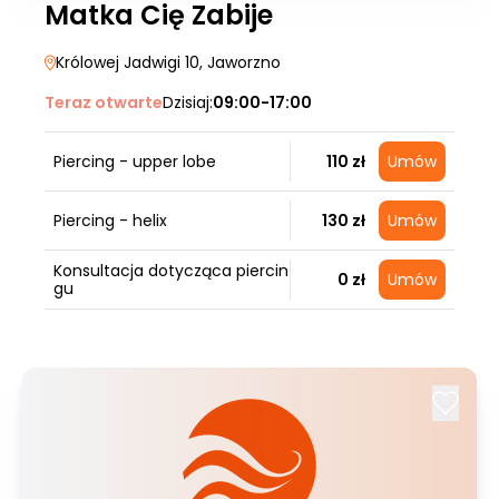
Matka Cię Zabije
Królowej Jadwigi 10
, Jaworzno
Teraz otwarte
Dzisiaj:
09:00-17:00
Piercing - upper lobe
110 zł
Umów
Piercing - helix
130 zł
Umów
Konsultacja dotycząca piercin
0 zł
Umów
gu