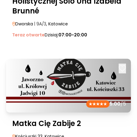
Holistycznej Solo Una Izabela
Brunné
Dworska
| 9A/3
, Katowice
Teraz otwarte
Dzisiaj:
07:00-20:00
5.00
/5
Matka Cię Zabije 2
Kościuszki 33
, Katowice