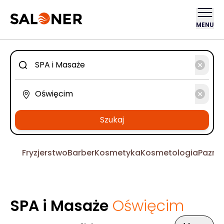
MENU
Szukaj
Fryzjerstwo
Barber
Kosmetyka
Kosmetologia
Pazno
SPA i Masaże
Oświęcim