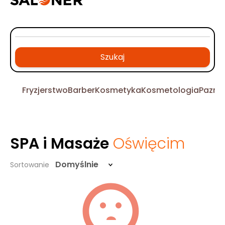
Szukaj
Fryzjerstwo
Barber
Kosmetyka
Kosmetologia
Pazno
SPA i Masaże
Oświęcim
Domyślnie
Sortowanie