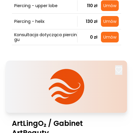
Piercing - upper lobe
110 zł
Umów
Piercing - helix
130 zł
Umów
Konsultacja dotycząca piercin
0 zł
Umów
gu
ArtLingO₂ / Gabinet
ArtBeauty