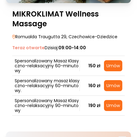
MIKROKLIMAT Wellness
Massage
Romualda Traugutta 29
, Czechowice-Dziedzice
Teraz otwarte
Dzisiaj:
09:00-14:00
Spersonalizowany Masaż Klasy
czno-relaksacyjny 60-minuto
150 zł
Umów
wy
Spersonalizowany masaż klasy
czno-relaksacyjny 60-minuto
160 zł
Umów
wy.
Spersonalizowany Masaż Klasy
czno-relaksacyjny 90-minuto
190 zł
Umów
wy