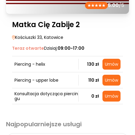
5.00
/5
Matka Cię Zabije 2
Kościuszki 33
, Katowice
Teraz otwarte
Dzisiaj:
09:00-17:00
Piercing - helix
130 zł
Umów
Piercing - upper lobe
110 zł
Umów
Konsultacja dotycząca piercin
0 zł
Umów
gu
Najpopularniejsze usługi